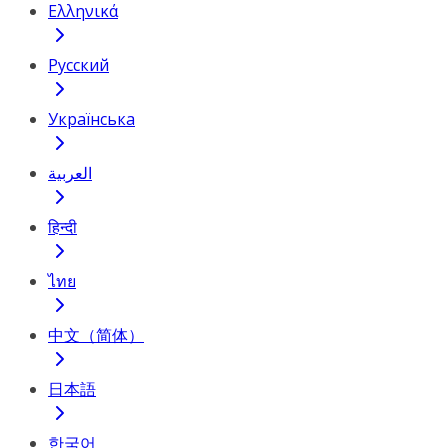
Ελληνικά
Русский
Українська
العربية
हिन्दी
ไทย
中文（简体）
日本語
한국어