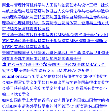
商业与管理
计算机科学与人工智能
创意艺术与设计
工程、建筑
与航空
金融与经济
酒店与旅游业
人文学科
法律与社会科学
数学
与物理科学
媒体与营销
医药与卫生科学
自然科学与生命科学
心
理学与心理健康
技能、教育与专业发展
体育、健康与生活方式
可持续发展与环境
查找课程
查找学士学位
查找硕士学位
查找MBA学位
查找博士学位
👉 浏
览所有学位
学士学位指南
硕士学位指南
MBA指南
博士指南
👉
浏览所有学位指南
探索学位
美國
英国
德国
意大利
法国
西班牙
奥地利
波兰
希腊
罗马尼亚
匈牙
利
查看全部
中国
日本
印度
新加坡
韩国
查看全部
🏛 在欧洲学习硕士学位
🗽 美国学士学位
🌎 全球 MBA
💃 女性
奖学金
🌉 美国研究生课程
🔬 STEM 本科
👉 更多关于
educations.com 奖学金的信息
如何获得奖学金
如何申请奖学
金
如何撰写奖学金附函
如何免费出国留学
在美国获得体育奖学
金
关于获得瑞典研究所奖学金的小贴士
👉 查看所有奖学金小
贴士
查找奖学金
如何出国留学
上大学值得吗？
欧洲最便宜的国家
出国留学的动
机信
如何申请海外学校
学生的时间管理
👉 阅读更多出国留学