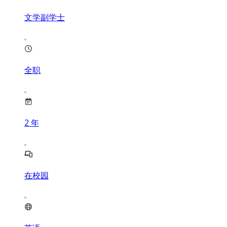
文学副学士
全职
2
年
在校园