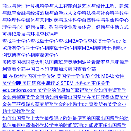
商业与管理
计算机科学与人工智能
创意艺术与设计
工程、建筑
与航空
金融与经济
酒店与旅游业
人文学科
法律与社会科学
数学
与物理科学
媒体与营销
医药与卫生科学
自然科学与生命科学
心
理学与心理健康
技能、教育与专业发展
体育、健康与生活方式
可持续发展与环境
查找课程
查找学士学位
查找硕士学位
查找MBA学位
查找博士学位
👉 浏
览所有学位
学士学位指南
硕士学位指南
MBA指南
博士指南
👉
浏览所有学位指南
探索学位
美國
英国
德国
意大利
法国
西班牙
奥地利
波兰
希腊
罗马尼亚
匈牙
利
查看全部
中国
日本
印度
新加坡
韩国
查看全部
🏛 在欧洲学习硕士学位
🗽 美国学士学位
🌎 全球 MBA
💃 女性
奖学金
🌉 美国研究生课程
🔬 STEM 本科
👉 更多关于
educations.com 奖学金的信息
如何获得奖学金
如何申请奖学
金
如何撰写奖学金附函
如何免费出国留学
在美国获得体育奖学
金
关于获得瑞典研究所奖学金的小贴士
👉 查看所有奖学金小
贴士
查找奖学金
如何出国留学
上大学值得吗？
欧洲最便宜的国家
出国留学的动
机信
如何申请海外学校
学生的时间管理
👉 阅读更多出国留学