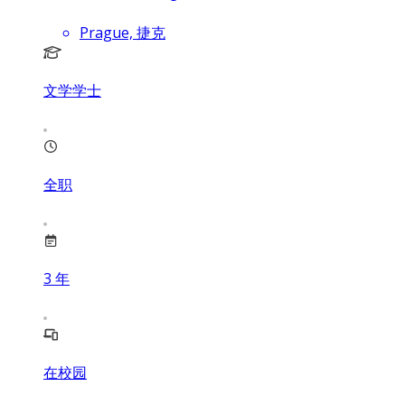
Prague, 捷克
文学学士
全职
3
年
在校园