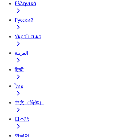
Ελληνικά
Русский
Українська
العربية
हिन्दी
ไทย
中文（简体）
日本語
한국어