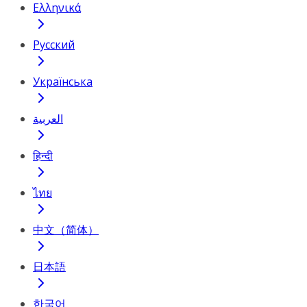
Ελληνικά
Русский
Українська
العربية
हिन्दी
ไทย
中文（简体）
日本語
한국어