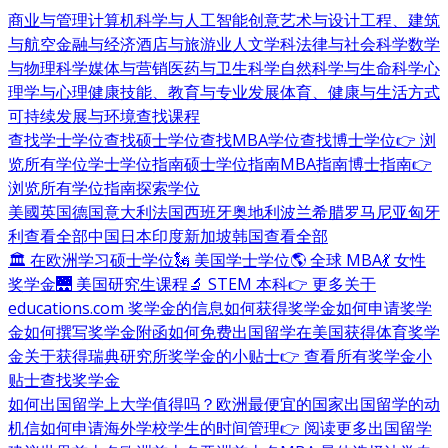
商业与管理
计算机科学与人工智能
创意艺术与设计
工程、建筑
与航空
金融与经济
酒店与旅游业
人文学科
法律与社会科学
数学
与物理科学
媒体与营销
医药与卫生科学
自然科学与生命科学
心
理学与心理健康
技能、教育与专业发展
体育、健康与生活方式
可持续发展与环境
查找课程
查找学士学位
查找硕士学位
查找MBA学位
查找博士学位
👉 浏
览所有学位
学士学位指南
硕士学位指南
MBA指南
博士指南
👉
浏览所有学位指南
探索学位
美國
英国
德国
意大利
法国
西班牙
奥地利
波兰
希腊
罗马尼亚
匈牙
利
查看全部
中国
日本
印度
新加坡
韩国
查看全部
🏛 在欧洲学习硕士学位
🗽 美国学士学位
🌎 全球 MBA
💃 女性
奖学金
🌉 美国研究生课程
🔬 STEM 本科
👉 更多关于
educations.com 奖学金的信息
如何获得奖学金
如何申请奖学
金
如何撰写奖学金附函
如何免费出国留学
在美国获得体育奖学
金
关于获得瑞典研究所奖学金的小贴士
👉 查看所有奖学金小
贴士
查找奖学金
如何出国留学
上大学值得吗？
欧洲最便宜的国家
出国留学的动
机信
如何申请海外学校
学生的时间管理
👉 阅读更多出国留学