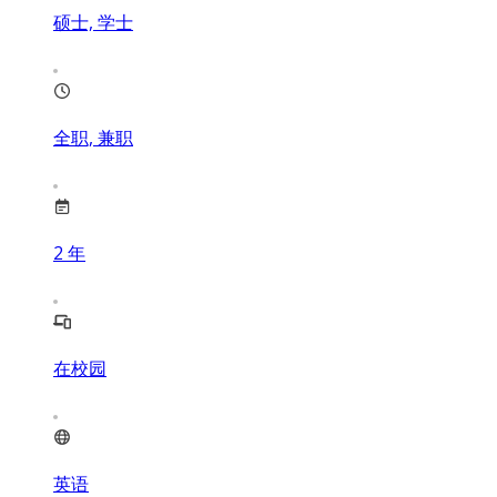
硕士, 学士
全职, 兼职
2
年
在校园
英语