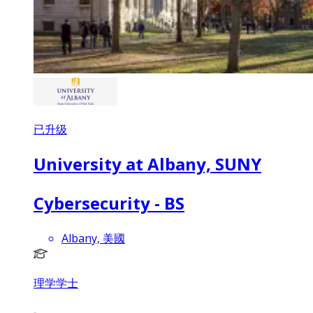
已升级
University at Albany, SUNY
Cybersecurity - BS
Albany, 美國
理学学士