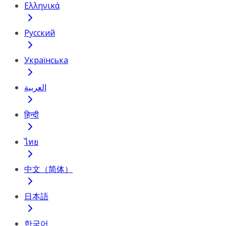
Ελληνικά
Русский
Українська
العربية
हिन्दी
ไทย
中文（简体）
日本語
한국어