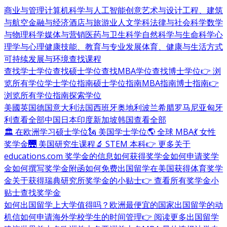
商业与管理
计算机科学与人工智能
创意艺术与设计
工程、建筑
与航空
金融与经济
酒店与旅游业
人文学科
法律与社会科学
数学
与物理科学
媒体与营销
医药与卫生科学
自然科学与生命科学
心
理学与心理健康
技能、教育与专业发展
体育、健康与生活方式
可持续发展与环境
查找课程
查找学士学位
查找硕士学位
查找MBA学位
查找博士学位
👉 浏
览所有学位
学士学位指南
硕士学位指南
MBA指南
博士指南
👉
浏览所有学位指南
探索学位
美國
英国
德国
意大利
法国
西班牙
奥地利
波兰
希腊
罗马尼亚
匈牙
利
查看全部
中国
日本
印度
新加坡
韩国
查看全部
🏛 在欧洲学习硕士学位
🗽 美国学士学位
🌎 全球 MBA
💃 女性
奖学金
🌉 美国研究生课程
🔬 STEM 本科
👉 更多关于
educations.com 奖学金的信息
如何获得奖学金
如何申请奖学
金
如何撰写奖学金附函
如何免费出国留学
在美国获得体育奖学
金
关于获得瑞典研究所奖学金的小贴士
👉 查看所有奖学金小
贴士
查找奖学金
如何出国留学
上大学值得吗？
欧洲最便宜的国家
出国留学的动
机信
如何申请海外学校
学生的时间管理
👉 阅读更多出国留学