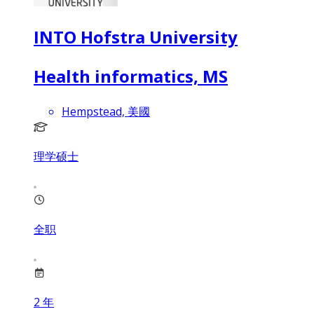
INTO Hofstra University
Health informatics, MS
Hempstead, 美國
理学硕士
全职
2
年