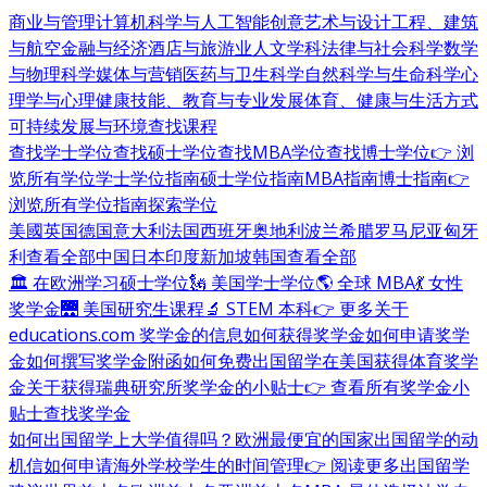
商业与管理
计算机科学与人工智能
创意艺术与设计
工程、建筑
与航空
金融与经济
酒店与旅游业
人文学科
法律与社会科学
数学
与物理科学
媒体与营销
医药与卫生科学
自然科学与生命科学
心
理学与心理健康
技能、教育与专业发展
体育、健康与生活方式
可持续发展与环境
查找课程
查找学士学位
查找硕士学位
查找MBA学位
查找博士学位
👉 浏
览所有学位
学士学位指南
硕士学位指南
MBA指南
博士指南
👉
浏览所有学位指南
探索学位
美國
英国
德国
意大利
法国
西班牙
奥地利
波兰
希腊
罗马尼亚
匈牙
利
查看全部
中国
日本
印度
新加坡
韩国
查看全部
🏛 在欧洲学习硕士学位
🗽 美国学士学位
🌎 全球 MBA
💃 女性
奖学金
🌉 美国研究生课程
🔬 STEM 本科
👉 更多关于
educations.com 奖学金的信息
如何获得奖学金
如何申请奖学
金
如何撰写奖学金附函
如何免费出国留学
在美国获得体育奖学
金
关于获得瑞典研究所奖学金的小贴士
👉 查看所有奖学金小
贴士
查找奖学金
如何出国留学
上大学值得吗？
欧洲最便宜的国家
出国留学的动
机信
如何申请海外学校
学生的时间管理
👉 阅读更多出国留学