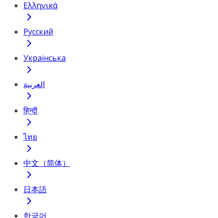
Ελληνικά
Русский
Українська
العربية
हिन्दी
ไทย
中文（简体）
日本語
한국어