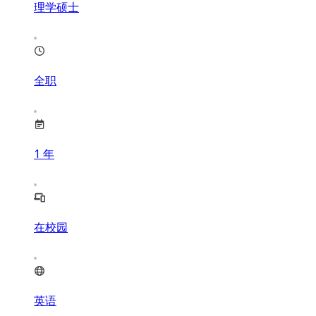
理学硕士
全职
1
年
在校园
英语