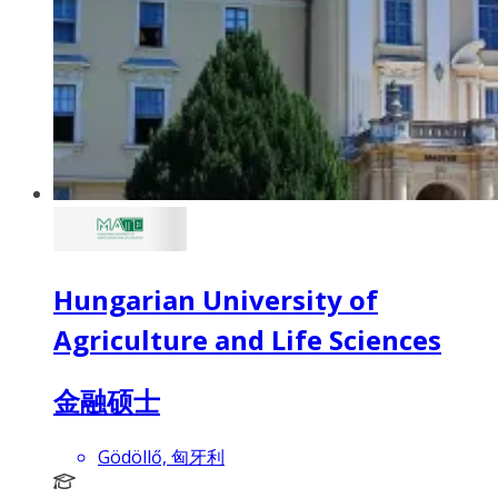
Hungarian University of
Agriculture and Life Sciences
金融硕士
Gödöllő, 匈牙利