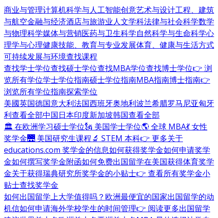
商业与管理
计算机科学与人工智能
创意艺术与设计
工程、建筑
与航空
金融与经济
酒店与旅游业
人文学科
法律与社会科学
数学
与物理科学
媒体与营销
医药与卫生科学
自然科学与生命科学
心
理学与心理健康
技能、教育与专业发展
体育、健康与生活方式
可持续发展与环境
查找课程
查找学士学位
查找硕士学位
查找MBA学位
查找博士学位
👉 浏
览所有学位
学士学位指南
硕士学位指南
MBA指南
博士指南
👉
浏览所有学位指南
探索学位
美國
英国
德国
意大利
法国
西班牙
奥地利
波兰
希腊
罗马尼亚
匈牙
利
查看全部
中国
日本
印度
新加坡
韩国
查看全部
🏛 在欧洲学习硕士学位
🗽 美国学士学位
🌎 全球 MBA
💃 女性
奖学金
🌉 美国研究生课程
🔬 STEM 本科
👉 更多关于
educations.com 奖学金的信息
如何获得奖学金
如何申请奖学
金
如何撰写奖学金附函
如何免费出国留学
在美国获得体育奖学
金
关于获得瑞典研究所奖学金的小贴士
👉 查看所有奖学金小
贴士
查找奖学金
如何出国留学
上大学值得吗？
欧洲最便宜的国家
出国留学的动
机信
如何申请海外学校
学生的时间管理
👉 阅读更多出国留学