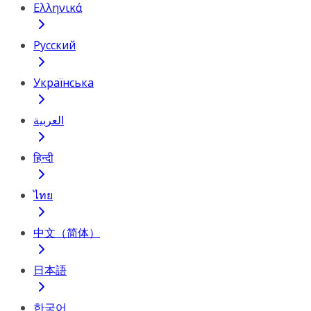
Ελληνικά
Русский
Українська
العربية
हिन्दी
ไทย
中文（简体）
日本語
한국어