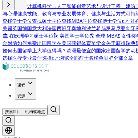
商业与管理
计算机科学与人工智能
创意艺术与设计
工程、建筑
与心理健康
技能、教育与专业发展
体育、健康与生活方式
可持
查找学士学位
查找硕士学位
查找MBA学位
查找博士学位
👉 
美國
英国
德国
意大利
法国
西班牙
奥地利
波兰
希腊
罗马尼亚
匈牙
🏛 在欧洲学习硕士学位
🗽 美国学士学位
🌎 全球 MBA
💃 女性
金附函
如何免费出国留学
在美国获得体育奖学金
关于获得瑞典
如何出国留学
上大学值得吗？
欧洲最便宜的国家
出国留学的动
选择
医疗专业最佳选择
👉 浏览全部前十名榜单
浏览全部文章
课程
资源
搜索科目、机构或地点