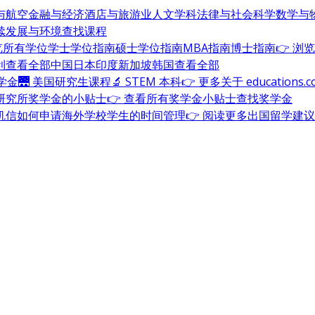
与航空
金融与经济
酒店与旅游业
人文学科
法律与社会科学
数学与
续发展与环境
查找课程
浏览所有学位
学士学位指南
硕士学位指南
MBA指南
博士指南
👉 浏
利
查看全部
中国
日本
印度
新加坡
韩国
查看全部
奖学金
🌉 美国研究生课程
🔬 STEM 本科
👉 更多关于 education
研究所奖学金的小贴士
👉 查看所有奖学金小贴士
查找奖学金
机信
如何申请海外学校
学生的时间管理
👉 阅读更多出国留学建议