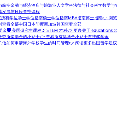
与航空
金融与经济
酒店与旅游业
人文学科
法律与社会科学
数学与
续发展与环境
查找课程
浏览所有学位
学士学位指南
硕士学位指南
MBA指南
博士指南
👉 浏
利
查看全部
中国
日本
印度
新加坡
韩国
查看全部
奖学金
🌉 美国研究生课程
🔬 STEM 本科
👉 更多关于 education
研究所奖学金的小贴士
👉 查看所有奖学金小贴士
查找奖学金
机信
如何申请海外学校
学生的时间管理
👉 阅读更多出国留学建议