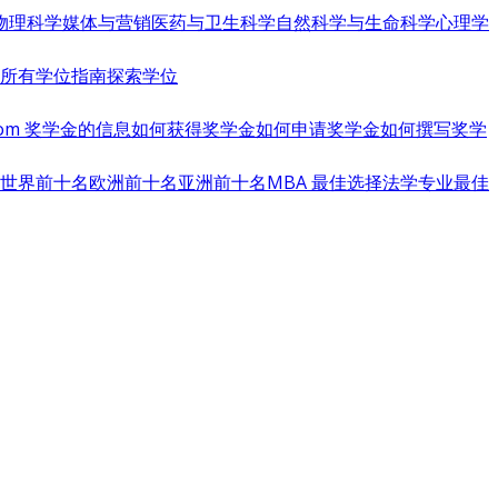
物理科学
媒体与营销
医药与卫生科学
自然科学与生命科学
心理学
览所有学位指南
探索学位
s.com 奖学金的信息
如何获得奖学金
如何申请奖学金
如何撰写奖学
世界前十名
欧洲前十名
亚洲前十名
MBA 最佳选择
法学专业最佳