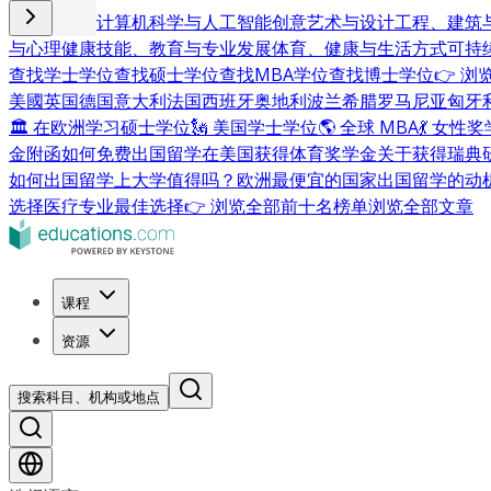
商业与管理
计算机科学与人工智能
创意艺术与设计
工程、建筑
与心理健康
技能、教育与专业发展
体育、健康与生活方式
可持
查找学士学位
查找硕士学位
查找MBA学位
查找博士学位
👉 
美國
英国
德国
意大利
法国
西班牙
奥地利
波兰
希腊
罗马尼亚
匈牙
🏛 在欧洲学习硕士学位
🗽 美国学士学位
🌎 全球 MBA
💃 女性
金附函
如何免费出国留学
在美国获得体育奖学金
关于获得瑞典
如何出国留学
上大学值得吗？
欧洲最便宜的国家
出国留学的动
选择
医疗专业最佳选择
👉 浏览全部前十名榜单
浏览全部文章
课程
资源
搜索科目、机构或地点