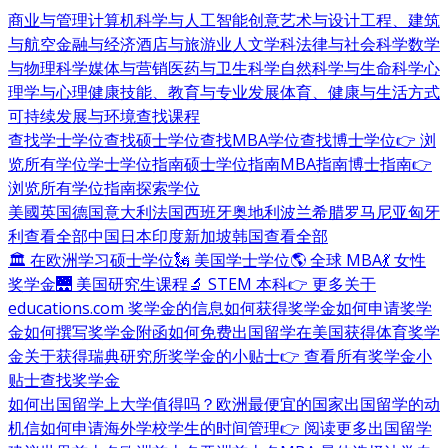
商业与管理
计算机科学与人工智能
创意艺术与设计
工程、建筑
与航空
金融与经济
酒店与旅游业
人文学科
法律与社会科学
数学
与物理科学
媒体与营销
医药与卫生科学
自然科学与生命科学
心
理学与心理健康
技能、教育与专业发展
体育、健康与生活方式
可持续发展与环境
查找课程
查找学士学位
查找硕士学位
查找MBA学位
查找博士学位
👉 浏
览所有学位
学士学位指南
硕士学位指南
MBA指南
博士指南
👉
浏览所有学位指南
探索学位
美國
英国
德国
意大利
法国
西班牙
奥地利
波兰
希腊
罗马尼亚
匈牙
利
查看全部
中国
日本
印度
新加坡
韩国
查看全部
🏛 在欧洲学习硕士学位
🗽 美国学士学位
🌎 全球 MBA
💃 女性
奖学金
🌉 美国研究生课程
🔬 STEM 本科
👉 更多关于
educations.com 奖学金的信息
如何获得奖学金
如何申请奖学
金
如何撰写奖学金附函
如何免费出国留学
在美国获得体育奖学
金
关于获得瑞典研究所奖学金的小贴士
👉 查看所有奖学金小
贴士
查找奖学金
如何出国留学
上大学值得吗？
欧洲最便宜的国家
出国留学的动
机信
如何申请海外学校
学生的时间管理
👉 阅读更多出国留学