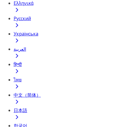
Ελληνικά
Русский
Українська
العربية
हिन्दी
ไทย
中文（简体）
日本語
한국어