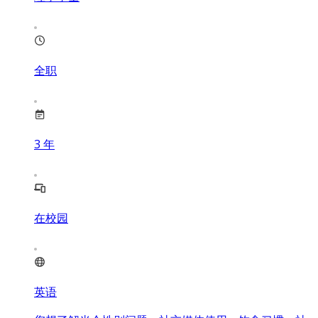
全职
3
年
在校园
英语