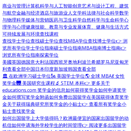
商业与管理
计算机科学与人工智能
创意艺术与设计
工程、建筑
与航空
金融与经济
酒店与旅游业
人文学科
法律与社会科学
数学
与物理科学
媒体与营销
医药与卫生科学
自然科学与生命科学
心
理学与心理健康
技能、教育与专业发展
体育、健康与生活方式
可持续发展与环境
查找课程
查找学士学位
查找硕士学位
查找MBA学位
查找博士学位
👉 浏
览所有学位
学士学位指南
硕士学位指南
MBA指南
博士指南
👉
浏览所有学位指南
探索学位
美國
英国
德国
意大利
法国
西班牙
奥地利
波兰
希腊
罗马尼亚
匈牙
利
查看全部
中国
日本
印度
新加坡
韩国
查看全部
🏛 在欧洲学习硕士学位
🗽 美国学士学位
🌎 全球 MBA
💃 女性
奖学金
🌉 美国研究生课程
🔬 STEM 本科
👉 更多关于
educations.com 奖学金的信息
如何获得奖学金
如何申请奖学
金
如何撰写奖学金附函
如何免费出国留学
在美国获得体育奖学
金
关于获得瑞典研究所奖学金的小贴士
👉 查看所有奖学金小
贴士
查找奖学金
如何出国留学
上大学值得吗？
欧洲最便宜的国家
出国留学的动
机信
如何申请海外学校
学生的时间管理
👉 阅读更多出国留学