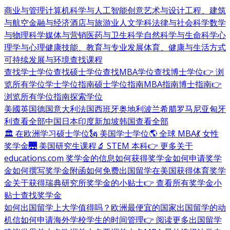
商业与管理
计算机科学与人工智能
创意艺术与设计
工程、建筑
与航空
金融与经济
酒店与旅游业
人文学科
法律与社会科学
数学
与物理科学
媒体与营销
医药与卫生科学
自然科学与生命科学
心
理学与心理健康
技能、教育与专业发展
体育、健康与生活方式
可持续发展与环境
查找课程
查找学士学位
查找硕士学位
查找MBA学位
查找博士学位
👉 浏
览所有学位
学士学位指南
硕士学位指南
MBA指南
博士指南
👉
浏览所有学位指南
探索学位
美國
英国
德国
意大利
法国
西班牙
奥地利
波兰
希腊
罗马尼亚
匈牙
利
查看全部
中国
日本
印度
新加坡
韩国
查看全部
🏛 在欧洲学习硕士学位
🗽 美国学士学位
🌎 全球 MBA
💃 女性
奖学金
🌉 美国研究生课程
🔬 STEM 本科
👉 更多关于
educations.com 奖学金的信息
如何获得奖学金
如何申请奖学
金
如何撰写奖学金附函
如何免费出国留学
在美国获得体育奖学
金
关于获得瑞典研究所奖学金的小贴士
👉 查看所有奖学金小
贴士
查找奖学金
如何出国留学
上大学值得吗？
欧洲最便宜的国家
出国留学的动
机信
如何申请海外学校
学生的时间管理
👉 阅读更多出国留学