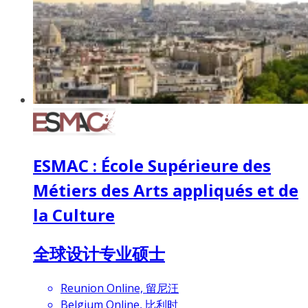
ESMAC : École Supérieure des
Métiers des Arts appliqués et de
la Culture
全球设计专业硕士
Reunion Online, 留尼汪
Belgium Online, 比利时