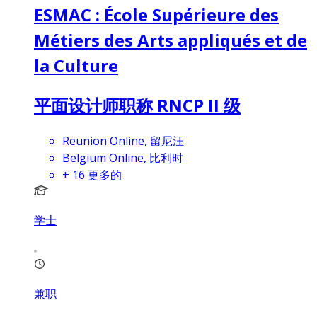
ESMAC : École Supérieure des
Métiers des Arts appliqués et de
la Culture
平面设计师职称 RNCP II 级
Reunion Online, 留尼汪
Belgium Online, 比利时
+
16
更多的
学士
兼职