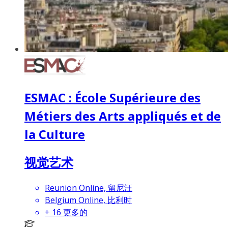
ESMAC : École Supérieure des
Métiers des Arts appliqués et de
la Culture
视觉艺术
Reunion Online, 留尼汪
Belgium Online, 比利时
+
16
更多的