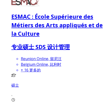
ESMAC : École Supérieure des
Métiers des Arts appliqués et de
la Culture
专业硕士 SDS 设计管理
Reunion Online, 留尼汪
Belgium Online, 比利时
+
16
更多的
硕士