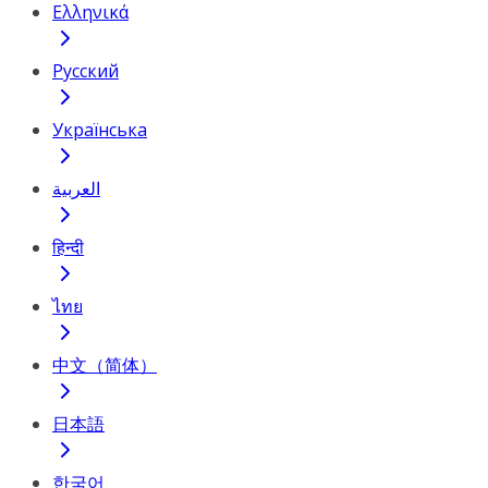
Ελληνικά
Русский
Українська
العربية
हिन्दी
ไทย
中文（简体）
日本語
한국어