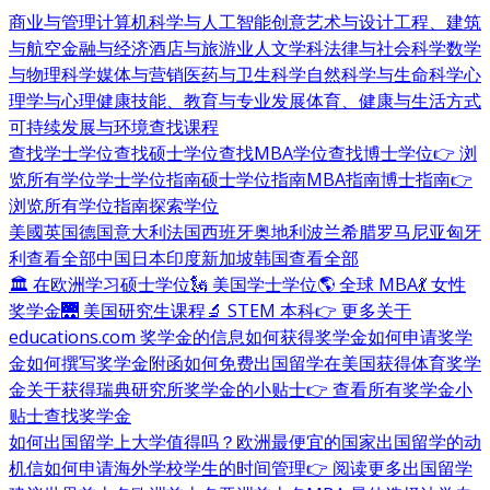
商业与管理
计算机科学与人工智能
创意艺术与设计
工程、建筑
与航空
金融与经济
酒店与旅游业
人文学科
法律与社会科学
数学
与物理科学
媒体与营销
医药与卫生科学
自然科学与生命科学
心
理学与心理健康
技能、教育与专业发展
体育、健康与生活方式
可持续发展与环境
查找课程
查找学士学位
查找硕士学位
查找MBA学位
查找博士学位
👉 浏
览所有学位
学士学位指南
硕士学位指南
MBA指南
博士指南
👉
浏览所有学位指南
探索学位
美國
英国
德国
意大利
法国
西班牙
奥地利
波兰
希腊
罗马尼亚
匈牙
利
查看全部
中国
日本
印度
新加坡
韩国
查看全部
🏛 在欧洲学习硕士学位
🗽 美国学士学位
🌎 全球 MBA
💃 女性
奖学金
🌉 美国研究生课程
🔬 STEM 本科
👉 更多关于
educations.com 奖学金的信息
如何获得奖学金
如何申请奖学
金
如何撰写奖学金附函
如何免费出国留学
在美国获得体育奖学
金
关于获得瑞典研究所奖学金的小贴士
👉 查看所有奖学金小
贴士
查找奖学金
如何出国留学
上大学值得吗？
欧洲最便宜的国家
出国留学的动
机信
如何申请海外学校
学生的时间管理
👉 阅读更多出国留学