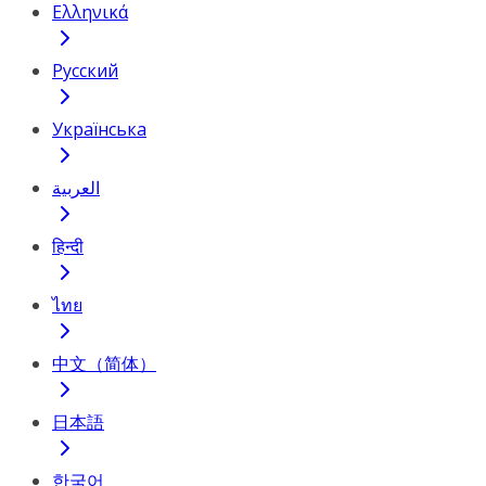
Ελληνικά
Русский
Українська
العربية
हिन्दी
ไทย
中文（简体）
日本語
한국어