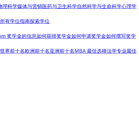
物理科学
媒体与营销
医药与卫生科学
自然科学与生命科学
心理学
览所有学位指南
探索学位
s.com 奖学金的信息
如何获得奖学金
如何申请奖学金
如何撰写奖学
世界前十名
欧洲前十名
亚洲前十名
MBA 最佳选择
法学专业最佳