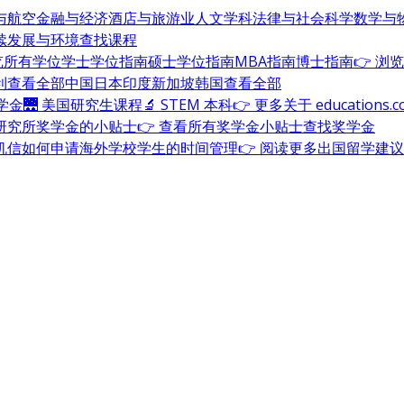
与航空
金融与经济
酒店与旅游业
人文学科
法律与社会科学
数学与
续发展与环境
查找课程
浏览所有学位
学士学位指南
硕士学位指南
MBA指南
博士指南
👉 浏
利
查看全部
中国
日本
印度
新加坡
韩国
查看全部
奖学金
🌉 美国研究生课程
🔬 STEM 本科
👉 更多关于 education
研究所奖学金的小贴士
👉 查看所有奖学金小贴士
查找奖学金
机信
如何申请海外学校
学生的时间管理
👉 阅读更多出国留学建议