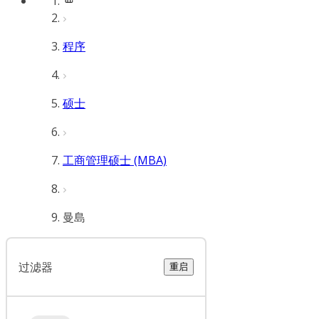
程序
硕士
工商管理硕士 (MBA)
曼島
过滤器
重启