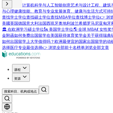
商业与管理
计算机科学与人工智能
创意艺术与设计
工程、建筑
与心理健康
技能、教育与专业发展
体育、健康与生活方式
可持
查找学士学位
查找硕士学位
查找MBA学位
查找博士学位
👉 
美國
英国
德国
意大利
法国
西班牙
奥地利
波兰
希腊
罗马尼亚
匈牙
🏛 在欧洲学习硕士学位
🗽 美国学士学位
🌎 全球 MBA
💃 女性
金附函
如何免费出国留学
在美国获得体育奖学金
关于获得瑞典
如何出国留学
上大学值得吗？
欧洲最便宜的国家
出国留学的动
选择
医疗专业最佳选择
👉 浏览全部前十名榜单
浏览全部文章
课程
资源
搜索科目、机构或地点