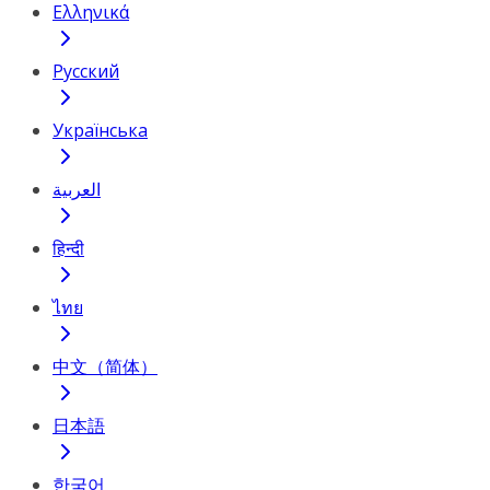
Ελληνικά
Русский
Українська
العربية
हिन्दी
ไทย
中文（简体）
日本語
한국어