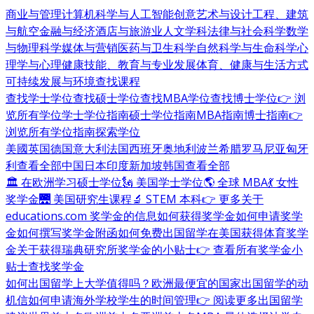
商业与管理
计算机科学与人工智能
创意艺术与设计
工程、建筑
与航空
金融与经济
酒店与旅游业
人文学科
法律与社会科学
数学
与物理科学
媒体与营销
医药与卫生科学
自然科学与生命科学
心
理学与心理健康
技能、教育与专业发展
体育、健康与生活方式
可持续发展与环境
查找课程
查找学士学位
查找硕士学位
查找MBA学位
查找博士学位
👉 浏
览所有学位
学士学位指南
硕士学位指南
MBA指南
博士指南
👉
浏览所有学位指南
探索学位
美國
英国
德国
意大利
法国
西班牙
奥地利
波兰
希腊
罗马尼亚
匈牙
利
查看全部
中国
日本
印度
新加坡
韩国
查看全部
🏛 在欧洲学习硕士学位
🗽 美国学士学位
🌎 全球 MBA
💃 女性
奖学金
🌉 美国研究生课程
🔬 STEM 本科
👉 更多关于
educations.com 奖学金的信息
如何获得奖学金
如何申请奖学
金
如何撰写奖学金附函
如何免费出国留学
在美国获得体育奖学
金
关于获得瑞典研究所奖学金的小贴士
👉 查看所有奖学金小
贴士
查找奖学金
如何出国留学
上大学值得吗？
欧洲最便宜的国家
出国留学的动
机信
如何申请海外学校
学生的时间管理
👉 阅读更多出国留学