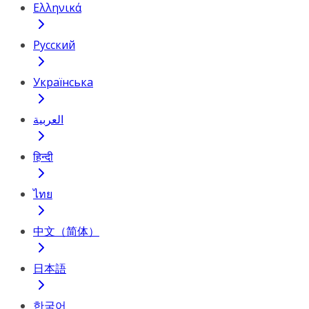
Ελληνικά
Русский
Українська
العربية
हिन्दी
ไทย
中文（简体）
日本語
한국어