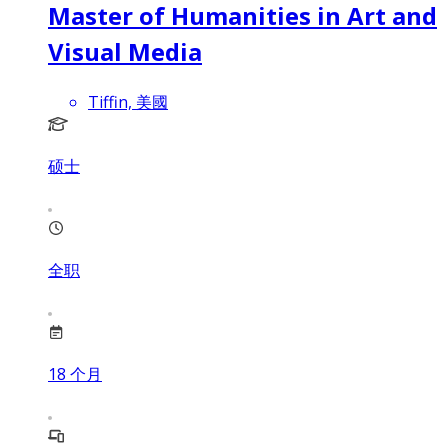
Master of Humanities in Art and
Visual Media
Tiffin, 美國
硕士
全职
18
个月