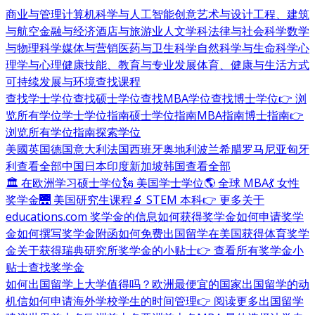
商业与管理
计算机科学与人工智能
创意艺术与设计
工程、建筑
与航空
金融与经济
酒店与旅游业
人文学科
法律与社会科学
数学
与物理科学
媒体与营销
医药与卫生科学
自然科学与生命科学
心
理学与心理健康
技能、教育与专业发展
体育、健康与生活方式
可持续发展与环境
查找课程
查找学士学位
查找硕士学位
查找MBA学位
查找博士学位
👉 浏
览所有学位
学士学位指南
硕士学位指南
MBA指南
博士指南
👉
浏览所有学位指南
探索学位
美國
英国
德国
意大利
法国
西班牙
奥地利
波兰
希腊
罗马尼亚
匈牙
利
查看全部
中国
日本
印度
新加坡
韩国
查看全部
🏛 在欧洲学习硕士学位
🗽 美国学士学位
🌎 全球 MBA
💃 女性
奖学金
🌉 美国研究生课程
🔬 STEM 本科
👉 更多关于
educations.com 奖学金的信息
如何获得奖学金
如何申请奖学
金
如何撰写奖学金附函
如何免费出国留学
在美国获得体育奖学
金
关于获得瑞典研究所奖学金的小贴士
👉 查看所有奖学金小
贴士
查找奖学金
如何出国留学
上大学值得吗？
欧洲最便宜的国家
出国留学的动
机信
如何申请海外学校
学生的时间管理
👉 阅读更多出国留学