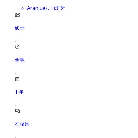
Aranjuez, 西班牙
硕士
全职
1
年
在校园