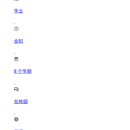
学士
全职
8
个学期
在校园