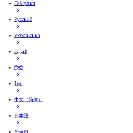
Ελληνικά
Русский
Українська
العربية
हिन्दी
ไทย
中文（简体）
日本語
한국어