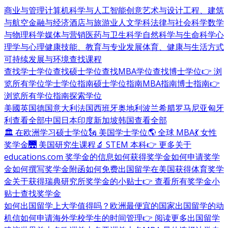
商业与管理
计算机科学与人工智能
创意艺术与设计
工程、建筑
与航空
金融与经济
酒店与旅游业
人文学科
法律与社会科学
数学
与物理科学
媒体与营销
医药与卫生科学
自然科学与生命科学
心
理学与心理健康
技能、教育与专业发展
体育、健康与生活方式
可持续发展与环境
查找课程
查找学士学位
查找硕士学位
查找MBA学位
查找博士学位
👉 浏
览所有学位
学士学位指南
硕士学位指南
MBA指南
博士指南
👉
浏览所有学位指南
探索学位
美國
英国
德国
意大利
法国
西班牙
奥地利
波兰
希腊
罗马尼亚
匈牙
利
查看全部
中国
日本
印度
新加坡
韩国
查看全部
🏛 在欧洲学习硕士学位
🗽 美国学士学位
🌎 全球 MBA
💃 女性
奖学金
🌉 美国研究生课程
🔬 STEM 本科
👉 更多关于
educations.com 奖学金的信息
如何获得奖学金
如何申请奖学
金
如何撰写奖学金附函
如何免费出国留学
在美国获得体育奖学
金
关于获得瑞典研究所奖学金的小贴士
👉 查看所有奖学金小
贴士
查找奖学金
如何出国留学
上大学值得吗？
欧洲最便宜的国家
出国留学的动
机信
如何申请海外学校
学生的时间管理
👉 阅读更多出国留学