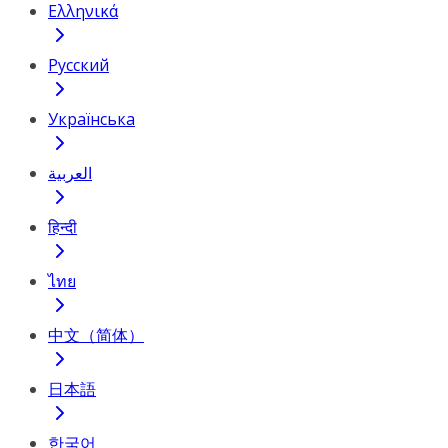
Ελληνικά
Русский
Українська
العربية
हिन्दी
ไทย
中文（简体）
日本語
한국어