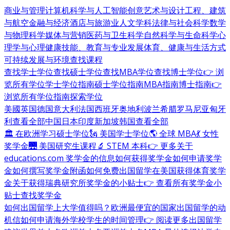
商业与管理
计算机科学与人工智能
创意艺术与设计
工程、建筑
与航空
金融与经济
酒店与旅游业
人文学科
法律与社会科学
数学
与物理科学
媒体与营销
医药与卫生科学
自然科学与生命科学
心
理学与心理健康
技能、教育与专业发展
体育、健康与生活方式
可持续发展与环境
查找课程
查找学士学位
查找硕士学位
查找MBA学位
查找博士学位
👉 浏
览所有学位
学士学位指南
硕士学位指南
MBA指南
博士指南
👉
浏览所有学位指南
探索学位
美國
英国
德国
意大利
法国
西班牙
奥地利
波兰
希腊
罗马尼亚
匈牙
利
查看全部
中国
日本
印度
新加坡
韩国
查看全部
🏛 在欧洲学习硕士学位
🗽 美国学士学位
🌎 全球 MBA
💃 女性
奖学金
🌉 美国研究生课程
🔬 STEM 本科
👉 更多关于
educations.com 奖学金的信息
如何获得奖学金
如何申请奖学
金
如何撰写奖学金附函
如何免费出国留学
在美国获得体育奖学
金
关于获得瑞典研究所奖学金的小贴士
👉 查看所有奖学金小
贴士
查找奖学金
如何出国留学
上大学值得吗？
欧洲最便宜的国家
出国留学的动
机信
如何申请海外学校
学生的时间管理
👉 阅读更多出国留学