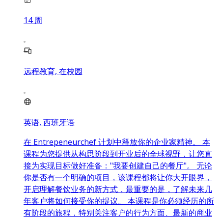
14
周
远程教育, 在校园
英语, 西班牙语
在 Entrepeneurchef 计划中释放你的企业家精神。 本
课程为您提供从构思阶段到开业后的全球视野，让您直
接为实现目标做好准备："我要创建自己的餐厅"。 无论
你是否有一个明确的项目，该课程都将让你大开眼界，
开启理解餐饮业务的新方式，最重要的是，了解未来几
年客户将如何接受你的提议。 本课程是你必须经历的所
有阶段的旅程，特别关注客户的行为方面、最新的商业