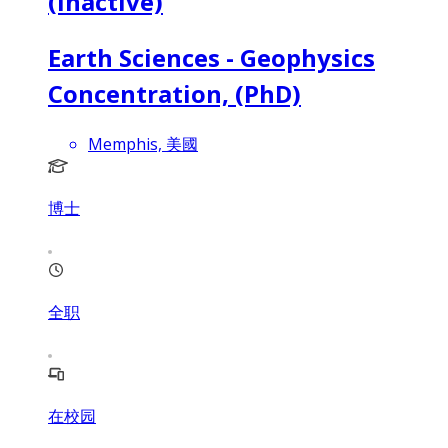
(inactive)
Earth Sciences - Geophysics
Concentration, (PhD)
Memphis, 美國
博士
全职
在校园