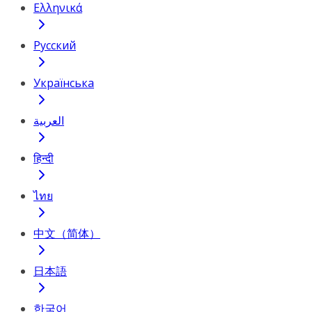
Ελληνικά
Русский
Українська
العربية
हिन्दी
ไทย
中文（简体）
日本語
한국어