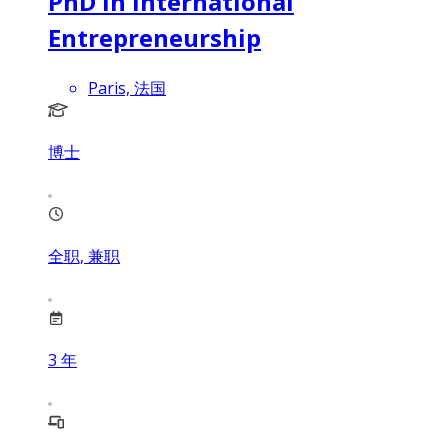
PhD in International
Entrepreneurship
Paris, 法国
博士
全职, 兼职
3
年