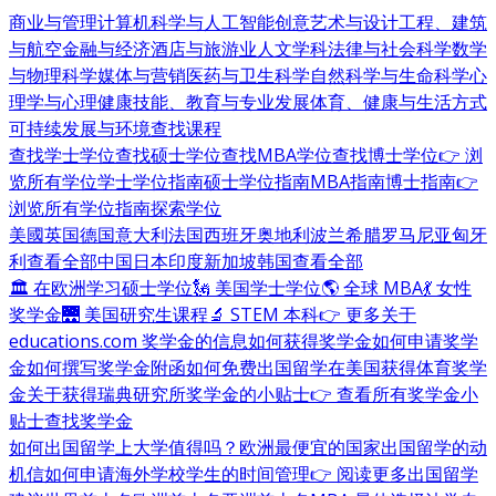
商业与管理
计算机科学与人工智能
创意艺术与设计
工程、建筑
与航空
金融与经济
酒店与旅游业
人文学科
法律与社会科学
数学
与物理科学
媒体与营销
医药与卫生科学
自然科学与生命科学
心
理学与心理健康
技能、教育与专业发展
体育、健康与生活方式
可持续发展与环境
查找课程
查找学士学位
查找硕士学位
查找MBA学位
查找博士学位
👉 浏
览所有学位
学士学位指南
硕士学位指南
MBA指南
博士指南
👉
浏览所有学位指南
探索学位
美國
英国
德国
意大利
法国
西班牙
奥地利
波兰
希腊
罗马尼亚
匈牙
利
查看全部
中国
日本
印度
新加坡
韩国
查看全部
🏛 在欧洲学习硕士学位
🗽 美国学士学位
🌎 全球 MBA
💃 女性
奖学金
🌉 美国研究生课程
🔬 STEM 本科
👉 更多关于
educations.com 奖学金的信息
如何获得奖学金
如何申请奖学
金
如何撰写奖学金附函
如何免费出国留学
在美国获得体育奖学
金
关于获得瑞典研究所奖学金的小贴士
👉 查看所有奖学金小
贴士
查找奖学金
如何出国留学
上大学值得吗？
欧洲最便宜的国家
出国留学的动
机信
如何申请海外学校
学生的时间管理
👉 阅读更多出国留学