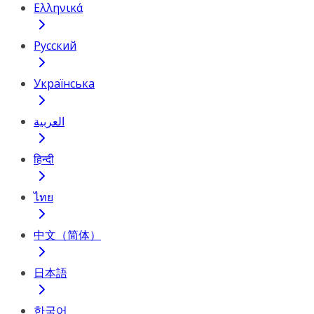
Ελληνικά
Русский
Українська
العربية
हिन्दी
ไทย
中文（简体）
日本語
한국어