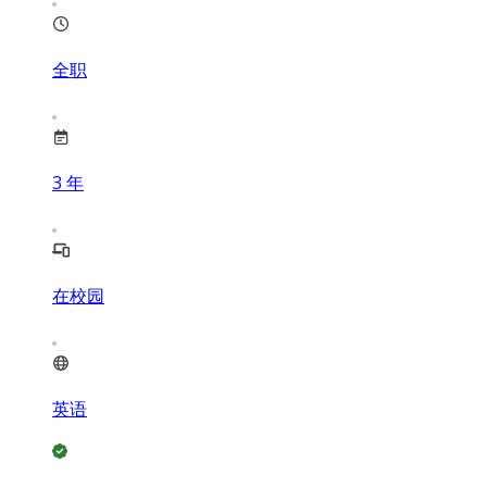
全职
3
年
在校园
英语