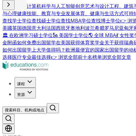
商业与管理
计算机科学与人工智能
创意艺术与设计
工程、建筑
与心理健康
技能、教育与专业发展
体育、健康与生活方式
可持
查找学士学位
查找硕士学位
查找MBA学位
查找博士学位
👉 
美國
英国
德国
意大利
法国
西班牙
奥地利
波兰
希腊
罗马尼亚
匈牙
🏛 在欧洲学习硕士学位
🗽 美国学士学位
🌎 全球 MBA
💃 女性
金附函
如何免费出国留学
在美国获得体育奖学金
关于获得瑞典
如何出国留学
上大学值得吗？
欧洲最便宜的国家
出国留学的动
选择
医疗专业最佳选择
👉 浏览全部前十名榜单
浏览全部文章
课程
资源
搜索科目、机构或地点