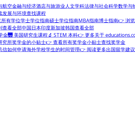
与航空
金融与经济
酒店与旅游业
人文学科
法律与社会科学
数学与
续发展与环境
查找课程
浏览所有学位
学士学位指南
硕士学位指南
MBA指南
博士指南
👉 浏
利
查看全部
中国
日本
印度
新加坡
韩国
查看全部
奖学金
🌉 美国研究生课程
🔬 STEM 本科
👉 更多关于 education
研究所奖学金的小贴士
👉 查看所有奖学金小贴士
查找奖学金
机信
如何申请海外学校
学生的时间管理
👉 阅读更多出国留学建议