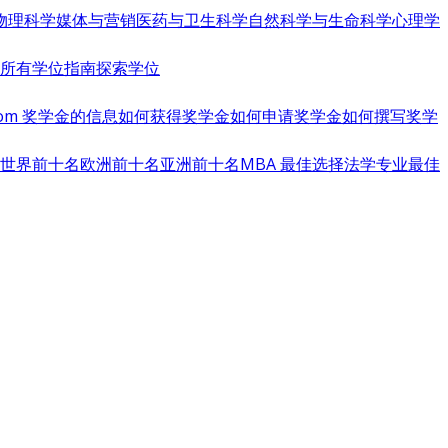
物理科学
媒体与营销
医药与卫生科学
自然科学与生命科学
心理学
览所有学位指南
探索学位
s.com 奖学金的信息
如何获得奖学金
如何申请奖学金
如何撰写奖学
世界前十名
欧洲前十名
亚洲前十名
MBA 最佳选择
法学专业最佳