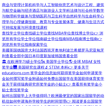
商业与管理
计算机科学与人工智能
创意艺术与设计
工程、建筑
与航空
金融与经济
酒店与旅游业
人文学科
法律与社会科学
数学
与物理科学
媒体与营销
医药与卫生科学
自然科学与生命科学
心
理学与心理健康
技能、教育与专业发展
体育、健康与生活方式
可持续发展与环境
查找课程
查找学士学位
查找硕士学位
查找MBA学位
查找博士学位
👉 浏
览所有学位
学士学位指南
硕士学位指南
MBA指南
博士指南
👉
浏览所有学位指南
探索学位
美國
英国
德国
意大利
法国
西班牙
奥地利
波兰
希腊
罗马尼亚
匈牙
利
查看全部
中国
日本
印度
新加坡
韩国
查看全部
🏛 在欧洲学习硕士学位
🗽 美国学士学位
🌎 全球 MBA
💃 女性
奖学金
🌉 美国研究生课程
🔬 STEM 本科
👉 更多关于
educations.com 奖学金的信息
如何获得奖学金
如何申请奖学
金
如何撰写奖学金附函
如何免费出国留学
在美国获得体育奖学
金
关于获得瑞典研究所奖学金的小贴士
👉 查看所有奖学金小
贴士
查找奖学金
如何出国留学
上大学值得吗？
欧洲最便宜的国家
出国留学的动
机信
如何申请海外学校
学生的时间管理
👉 阅读更多出国留学