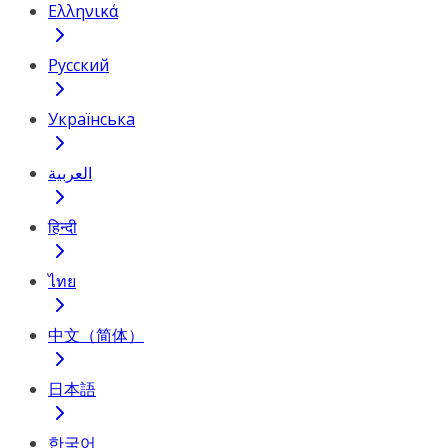
Ελληνικά
Русский
Українська
العربية
हिन्दी
ไทย
中文（简体）
日本語
한국어