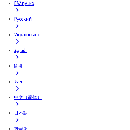
Ελληνικά
Русский
Українська
العربية
हिन्दी
ไทย
中文（简体）
日本語
한국어