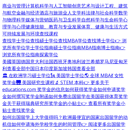
商业与管理
计算机科学与人工智能
创意艺术与设计
工程、建筑
与航空
金融与经济
酒店与旅游业
人文学科
法律与社会科学
数学
与物理科学
媒体与营销
医药与卫生科学
自然科学与生命科学
心
理学与心理健康
技能、教育与专业发展
体育、健康与生活方式
可持续发展与环境
查找课程
查找学士学位
查找硕士学位
查找MBA学位
查找博士学位
👉 浏
览所有学位
学士学位指南
硕士学位指南
MBA指南
博士指南
👉
浏览所有学位指南
探索学位
美國
英国
德国
意大利
法国
西班牙
奥地利
波兰
希腊
罗马尼亚
匈牙
利
查看全部
中国
日本
印度
新加坡
韩国
查看全部
🏛 在欧洲学习硕士学位
🗽 美国学士学位
🌎 全球 MBA
💃 女性
奖学金
🌉 美国研究生课程
🔬 STEM 本科
👉 更多关于
educations.com 奖学金的信息
如何获得奖学金
如何申请奖学
金
如何撰写奖学金附函
如何免费出国留学
在美国获得体育奖学
金
关于获得瑞典研究所奖学金的小贴士
👉 查看所有奖学金小
贴士
查找奖学金
如何出国留学
上大学值得吗？
欧洲最便宜的国家
出国留学的动
机信
如何申请海外学校
学生的时间管理
👉 阅读更多出国留学