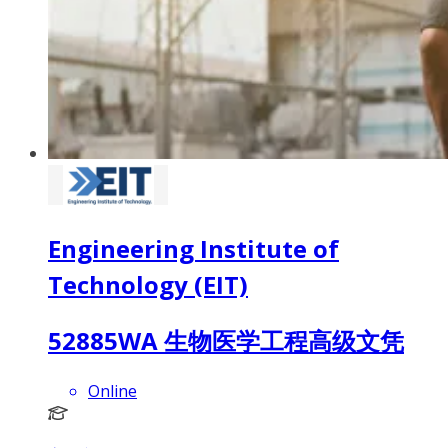
Engineering Institute of
Technology (EIT)
52885WA 生物医学工程高级文凭
Online