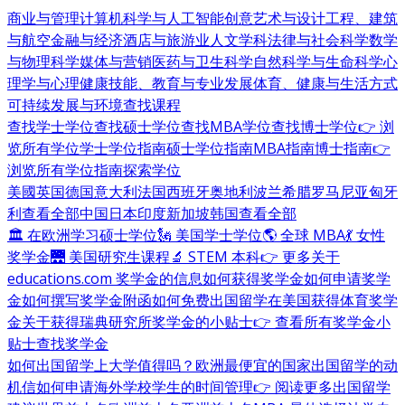
商业与管理
计算机科学与人工智能
创意艺术与设计
工程、建筑
与航空
金融与经济
酒店与旅游业
人文学科
法律与社会科学
数学
与物理科学
媒体与营销
医药与卫生科学
自然科学与生命科学
心
理学与心理健康
技能、教育与专业发展
体育、健康与生活方式
可持续发展与环境
查找课程
查找学士学位
查找硕士学位
查找MBA学位
查找博士学位
👉 浏
览所有学位
学士学位指南
硕士学位指南
MBA指南
博士指南
👉
浏览所有学位指南
探索学位
美國
英国
德国
意大利
法国
西班牙
奥地利
波兰
希腊
罗马尼亚
匈牙
利
查看全部
中国
日本
印度
新加坡
韩国
查看全部
🏛 在欧洲学习硕士学位
🗽 美国学士学位
🌎 全球 MBA
💃 女性
奖学金
🌉 美国研究生课程
🔬 STEM 本科
👉 更多关于
educations.com 奖学金的信息
如何获得奖学金
如何申请奖学
金
如何撰写奖学金附函
如何免费出国留学
在美国获得体育奖学
金
关于获得瑞典研究所奖学金的小贴士
👉 查看所有奖学金小
贴士
查找奖学金
如何出国留学
上大学值得吗？
欧洲最便宜的国家
出国留学的动
机信
如何申请海外学校
学生的时间管理
👉 阅读更多出国留学