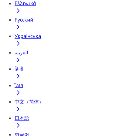
Ελληνικά
Русский
Українська
العربية
हिन्दी
ไทย
中文（简体）
日本語
한국어