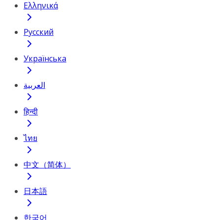
Ελληνικά
Русский
Українська
العربية
हिन्दी
ไทย
中文（简体）
日本語
한국어