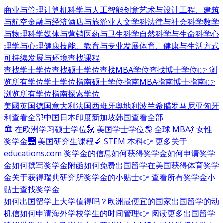
商业与管理
计算机科学与人工智能
创意艺术与设计
工程、建筑
与航空
金融与经济
酒店与旅游业
人文学科
法律与社会科学
数学
与物理科学
媒体与营销
医药与卫生科学
自然科学与生命科学
心
理学与心理健康
技能、教育与专业发展
体育、健康与生活方式
可持续发展与环境
查找课程
查找学士学位
查找硕士学位
查找MBA学位
查找博士学位
👉 浏
览所有学位
学士学位指南
硕士学位指南
MBA指南
博士指南
👉
浏览所有学位指南
探索学位
美國
英国
德国
意大利
法国
西班牙
奥地利
波兰
希腊
罗马尼亚
匈牙
利
查看全部
中国
日本
印度
新加坡
韩国
查看全部
🏛 在欧洲学习硕士学位
🗽 美国学士学位
🌎 全球 MBA
💃 女性
奖学金
🌉 美国研究生课程
🔬 STEM 本科
👉 更多关于
educations.com 奖学金的信息
如何获得奖学金
如何申请奖学
金
如何撰写奖学金附函
如何免费出国留学
在美国获得体育奖学
金
关于获得瑞典研究所奖学金的小贴士
👉 查看所有奖学金小
贴士
查找奖学金
如何出国留学
上大学值得吗？
欧洲最便宜的国家
出国留学的动
机信
如何申请海外学校
学生的时间管理
👉 阅读更多出国留学