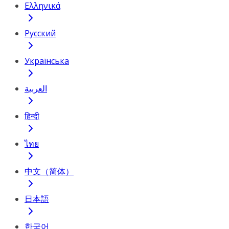
Ελληνικά
Русский
Українська
العربية
हिन्दी
ไทย
中文（简体）
日本語
한국어