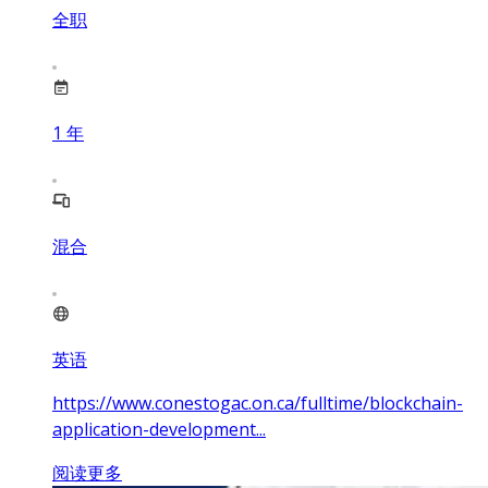
全职
1
年
混合
英语
https://www.conestogac.on.ca/fulltime/blockchain-
application-development...
阅读更多