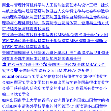
商业与管理
计算机科学与人工智能
创意艺术与设计
工程、建筑
与航空
金融与经济
酒店与旅游业
人文学科
法律与社会科学
数学
与物理科学
媒体与营销
医药与卫生科学
自然科学与生命科学
心
理学与心理健康
技能、教育与专业发展
体育、健康与生活方式
可持续发展与环境
查找课程
查找学士学位
查找硕士学位
查找MBA学位
查找博士学位
👉 浏
览所有学位
学士学位指南
硕士学位指南
MBA指南
博士指南
👉
浏览所有学位指南
探索学位
美國
英国
德国
意大利
法国
西班牙
奥地利
波兰
希腊
罗马尼亚
匈牙
利
查看全部
中国
日本
印度
新加坡
韩国
查看全部
🏛 在欧洲学习硕士学位
🗽 美国学士学位
🌎 全球 MBA
💃 女性
奖学金
🌉 美国研究生课程
🔬 STEM 本科
👉 更多关于
educations.com 奖学金的信息
如何获得奖学金
如何申请奖学
金
如何撰写奖学金附函
如何免费出国留学
在美国获得体育奖学
金
关于获得瑞典研究所奖学金的小贴士
👉 查看所有奖学金小
贴士
查找奖学金
如何出国留学
上大学值得吗？
欧洲最便宜的国家
出国留学的动
机信
如何申请海外学校
学生的时间管理
👉 阅读更多出国留学