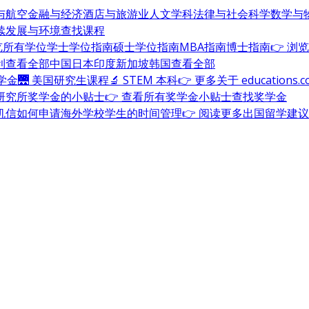
与航空
金融与经济
酒店与旅游业
人文学科
法律与社会科学
数学与
续发展与环境
查找课程
浏览所有学位
学士学位指南
硕士学位指南
MBA指南
博士指南
👉 浏
利
查看全部
中国
日本
印度
新加坡
韩国
查看全部
奖学金
🌉 美国研究生课程
🔬 STEM 本科
👉 更多关于 education
研究所奖学金的小贴士
👉 查看所有奖学金小贴士
查找奖学金
机信
如何申请海外学校
学生的时间管理
👉 阅读更多出国留学建议