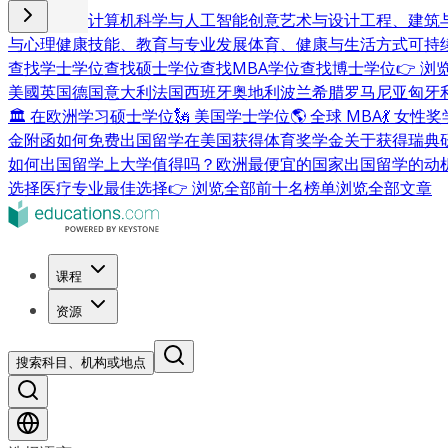
商业与管理
计算机科学与人工智能
创意艺术与设计
工程、建筑
与心理健康
技能、教育与专业发展
体育、健康与生活方式
可持
查找学士学位
查找硕士学位
查找MBA学位
查找博士学位
👉 
美國
英国
德国
意大利
法国
西班牙
奥地利
波兰
希腊
罗马尼亚
匈牙
🏛 在欧洲学习硕士学位
🗽 美国学士学位
🌎 全球 MBA
💃 女性
金附函
如何免费出国留学
在美国获得体育奖学金
关于获得瑞典
如何出国留学
上大学值得吗？
欧洲最便宜的国家
出国留学的动
选择
医疗专业最佳选择
👉 浏览全部前十名榜单
浏览全部文章
课程
资源
搜索科目、机构或地点