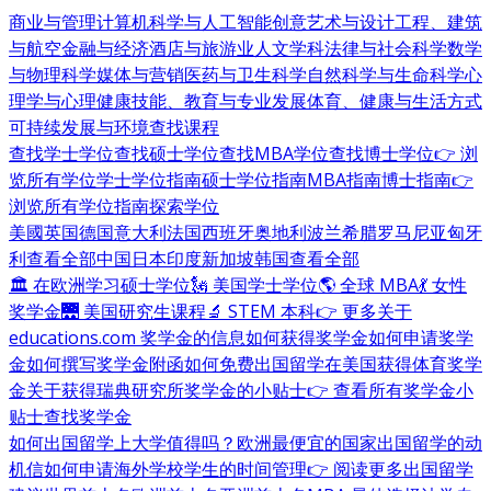
商业与管理
计算机科学与人工智能
创意艺术与设计
工程、建筑
与航空
金融与经济
酒店与旅游业
人文学科
法律与社会科学
数学
与物理科学
媒体与营销
医药与卫生科学
自然科学与生命科学
心
理学与心理健康
技能、教育与专业发展
体育、健康与生活方式
可持续发展与环境
查找课程
查找学士学位
查找硕士学位
查找MBA学位
查找博士学位
👉 浏
览所有学位
学士学位指南
硕士学位指南
MBA指南
博士指南
👉
浏览所有学位指南
探索学位
美國
英国
德国
意大利
法国
西班牙
奥地利
波兰
希腊
罗马尼亚
匈牙
利
查看全部
中国
日本
印度
新加坡
韩国
查看全部
🏛 在欧洲学习硕士学位
🗽 美国学士学位
🌎 全球 MBA
💃 女性
奖学金
🌉 美国研究生课程
🔬 STEM 本科
👉 更多关于
educations.com 奖学金的信息
如何获得奖学金
如何申请奖学
金
如何撰写奖学金附函
如何免费出国留学
在美国获得体育奖学
金
关于获得瑞典研究所奖学金的小贴士
👉 查看所有奖学金小
贴士
查找奖学金
如何出国留学
上大学值得吗？
欧洲最便宜的国家
出国留学的动
机信
如何申请海外学校
学生的时间管理
👉 阅读更多出国留学