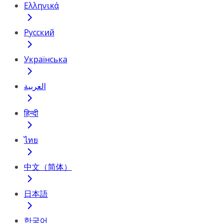
Ελληνικά
Русский
Українська
العربية
हिन्दी
ไทย
中文（简体）
日本語
한국어