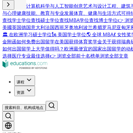
商业与管理
计算机科学与人工智能
创意艺术与设计
工程、建筑
与心理健康
技能、教育与专业发展
体育、健康与生活方式
可持
查找学士学位
查找硕士学位
查找MBA学位
查找博士学位
👉 
美國
英国
德国
意大利
法国
西班牙
奥地利
波兰
希腊
罗马尼亚
匈牙
🏛 在欧洲学习硕士学位
🗽 美国学士学位
🌎 全球 MBA
💃 女性
金附函
如何免费出国留学
在美国获得体育奖学金
关于获得瑞典
如何出国留学
上大学值得吗？
欧洲最便宜的国家
出国留学的动
选择
医疗专业最佳选择
👉 浏览全部前十名榜单
浏览全部文章
课程
资源
搜索科目、机构或地点