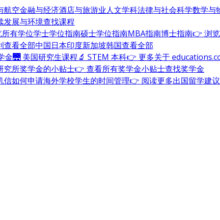
与航空
金融与经济
酒店与旅游业
人文学科
法律与社会科学
数学与
续发展与环境
查找课程
浏览所有学位
学士学位指南
硕士学位指南
MBA指南
博士指南
👉 浏
利
查看全部
中国
日本
印度
新加坡
韩国
查看全部
奖学金
🌉 美国研究生课程
🔬 STEM 本科
👉 更多关于 education
研究所奖学金的小贴士
👉 查看所有奖学金小贴士
查找奖学金
机信
如何申请海外学校
学生的时间管理
👉 阅读更多出国留学建议