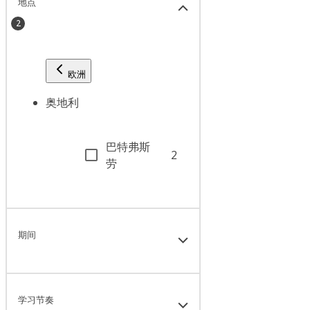
地点
2
欧洲
奥地利
巴特弗斯
2
劳
期间
学习节奏