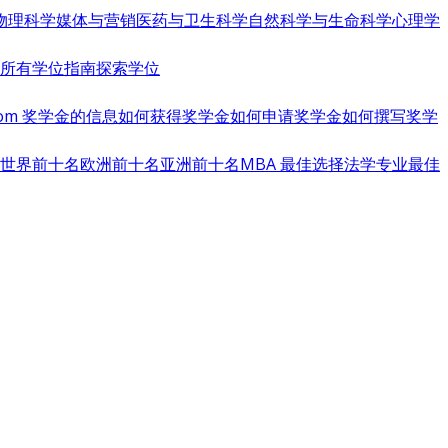
物理科学
媒体与营销
医药与卫生科学
自然科学与生命科学
心理学
览所有学位指南
探索学位
s.com 奖学金的信息
如何获得奖学金
如何申请奖学金
如何撰写奖学
世界前十名
欧洲前十名
亚洲前十名
MBA 最佳选择
法学专业最佳