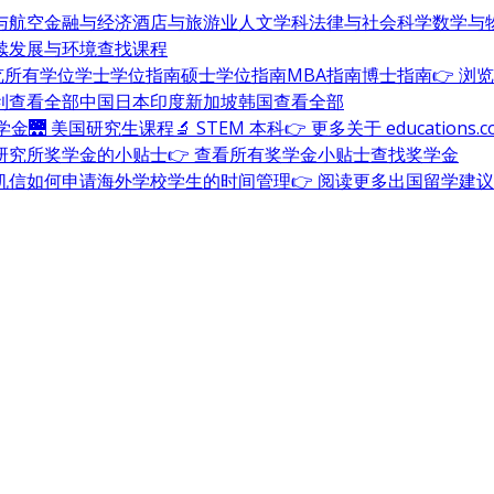
与航空
金融与经济
酒店与旅游业
人文学科
法律与社会科学
数学与
续发展与环境
查找课程
浏览所有学位
学士学位指南
硕士学位指南
MBA指南
博士指南
👉 浏
利
查看全部
中国
日本
印度
新加坡
韩国
查看全部
奖学金
🌉 美国研究生课程
🔬 STEM 本科
👉 更多关于 education
研究所奖学金的小贴士
👉 查看所有奖学金小贴士
查找奖学金
机信
如何申请海外学校
学生的时间管理
👉 阅读更多出国留学建议