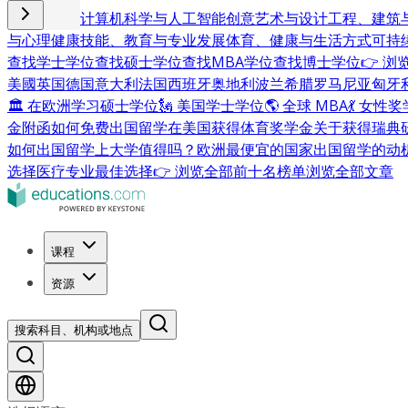
商业与管理
计算机科学与人工智能
创意艺术与设计
工程、建筑
与心理健康
技能、教育与专业发展
体育、健康与生活方式
可持
查找学士学位
查找硕士学位
查找MBA学位
查找博士学位
👉 
美國
英国
德国
意大利
法国
西班牙
奥地利
波兰
希腊
罗马尼亚
匈牙
🏛 在欧洲学习硕士学位
🗽 美国学士学位
🌎 全球 MBA
💃 女性
金附函
如何免费出国留学
在美国获得体育奖学金
关于获得瑞典
如何出国留学
上大学值得吗？
欧洲最便宜的国家
出国留学的动
选择
医疗专业最佳选择
👉 浏览全部前十名榜单
浏览全部文章
课程
资源
搜索科目、机构或地点