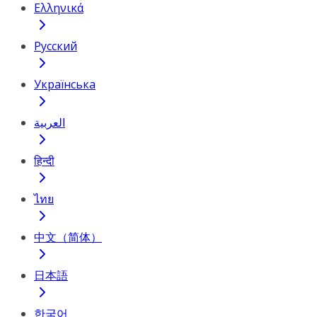
Ελληνικά
Русский
Українська
العربية
हिन्दी
ไทย
中文（简体）
日本語
한국어