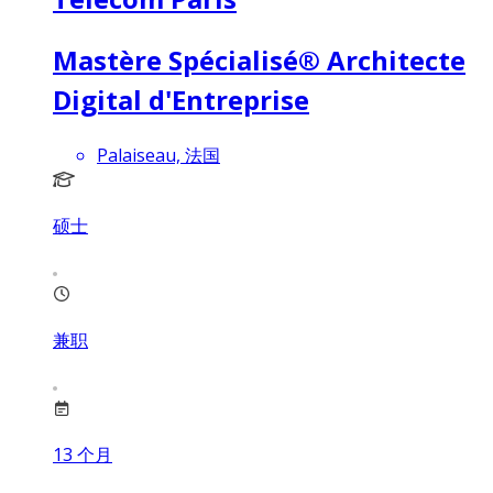
Mastère Spécialisé® Architecte
Digital d'Entreprise
Palaiseau, 法国
硕士
兼职
13
个月