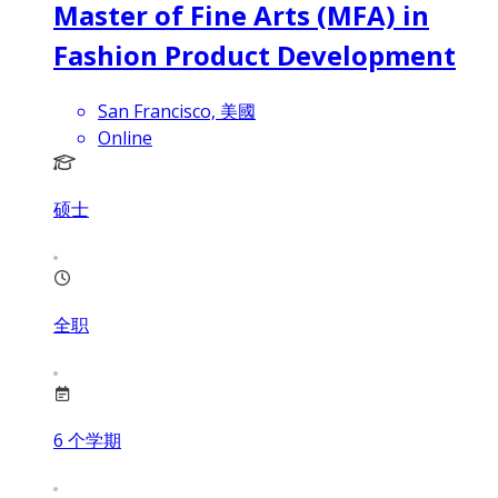
Master of Fine Arts (MFA) in
Fashion Product Development
San Francisco, 美國
Online
硕士
全职
6
个学期