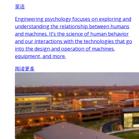
英语
Engineering psychology focuses on exploring and
understanding the relationship between humans
and machines. It’s the science of human behavior
and our interactions with the technologies that go
into the design and operation of machines,
equipment, and more.
阅读更多