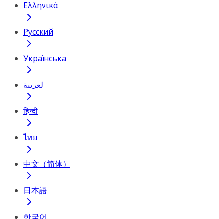
Ελληνικά
Русский
Українська
العربية
हिन्दी
ไทย
中文（简体）
日本語
한국어