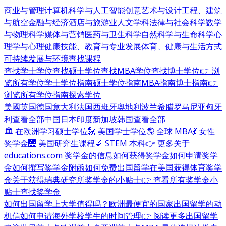
商业与管理
计算机科学与人工智能
创意艺术与设计
工程、建筑
与航空
金融与经济
酒店与旅游业
人文学科
法律与社会科学
数学
与物理科学
媒体与营销
医药与卫生科学
自然科学与生命科学
心
理学与心理健康
技能、教育与专业发展
体育、健康与生活方式
可持续发展与环境
查找课程
查找学士学位
查找硕士学位
查找MBA学位
查找博士学位
👉 浏
览所有学位
学士学位指南
硕士学位指南
MBA指南
博士指南
👉
浏览所有学位指南
探索学位
美國
英国
德国
意大利
法国
西班牙
奥地利
波兰
希腊
罗马尼亚
匈牙
利
查看全部
中国
日本
印度
新加坡
韩国
查看全部
🏛 在欧洲学习硕士学位
🗽 美国学士学位
🌎 全球 MBA
💃 女性
奖学金
🌉 美国研究生课程
🔬 STEM 本科
👉 更多关于
educations.com 奖学金的信息
如何获得奖学金
如何申请奖学
金
如何撰写奖学金附函
如何免费出国留学
在美国获得体育奖学
金
关于获得瑞典研究所奖学金的小贴士
👉 查看所有奖学金小
贴士
查找奖学金
如何出国留学
上大学值得吗？
欧洲最便宜的国家
出国留学的动
机信
如何申请海外学校
学生的时间管理
👉 阅读更多出国留学