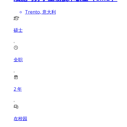
Trento, 意大利
硕士
全职
2
年
在校园