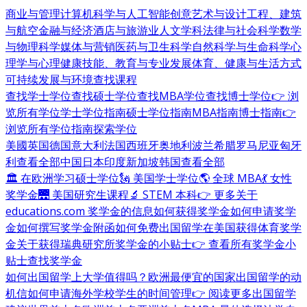
商业与管理
计算机科学与人工智能
创意艺术与设计
工程、建筑
与航空
金融与经济
酒店与旅游业
人文学科
法律与社会科学
数学
与物理科学
媒体与营销
医药与卫生科学
自然科学与生命科学
心
理学与心理健康
技能、教育与专业发展
体育、健康与生活方式
可持续发展与环境
查找课程
查找学士学位
查找硕士学位
查找MBA学位
查找博士学位
👉 浏
览所有学位
学士学位指南
硕士学位指南
MBA指南
博士指南
👉
浏览所有学位指南
探索学位
美國
英国
德国
意大利
法国
西班牙
奥地利
波兰
希腊
罗马尼亚
匈牙
利
查看全部
中国
日本
印度
新加坡
韩国
查看全部
🏛 在欧洲学习硕士学位
🗽 美国学士学位
🌎 全球 MBA
💃 女性
奖学金
🌉 美国研究生课程
🔬 STEM 本科
👉 更多关于
educations.com 奖学金的信息
如何获得奖学金
如何申请奖学
金
如何撰写奖学金附函
如何免费出国留学
在美国获得体育奖学
金
关于获得瑞典研究所奖学金的小贴士
👉 查看所有奖学金小
贴士
查找奖学金
如何出国留学
上大学值得吗？
欧洲最便宜的国家
出国留学的动
机信
如何申请海外学校
学生的时间管理
👉 阅读更多出国留学