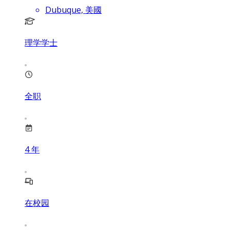
Dubuque, 美國
理学学士
全职
4
年
在校园