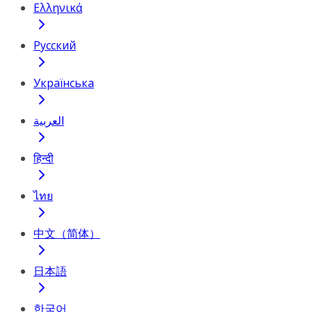
Ελληνικά
Русский
Українська
العربية
हिन्दी
ไทย
中文（简体）
日本語
한국어