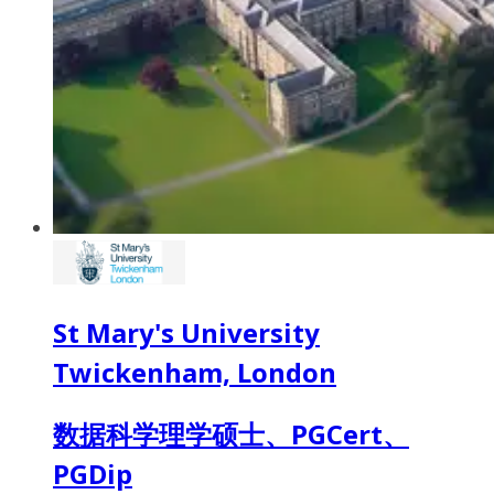
St Mary's University
Twickenham, London
数据科学理学硕士、PGCert、
PGDip