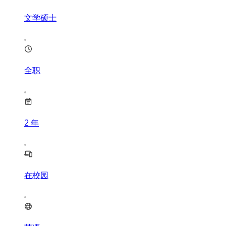
文学硕士
全职
2
年
在校园