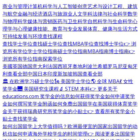
商业与管理
计算机科学与人工智能
创意艺术与设计
工程、建筑
与航空
金融与经济
酒店与旅游业
人文学科
法律与社会科学
数学
与物理科学
媒体与营销
医药与卫生科学
自然科学与生命科学
心
理学与心理健康
技能、教育与专业发展
体育、健康与生活方式
可持续发展与环境
查找课程
查找学士学位
查找硕士学位
查找MBA学位
查找博士学位
👉 浏
览所有学位
学士学位指南
硕士学位指南
MBA指南
博士指南
👉
浏览所有学位指南
探索学位
美國
英国
德国
意大利
法国
西班牙
奥地利
波兰
希腊
罗马尼亚
匈牙
利
查看全部
中国
日本
印度
新加坡
韩国
查看全部
🏛 在欧洲学习硕士学位
🗽 美国学士学位
🌎 全球 MBA
💃 女性
奖学金
🌉 美国研究生课程
🔬 STEM 本科
👉 更多关于
educations.com 奖学金的信息
如何获得奖学金
如何申请奖学
金
如何撰写奖学金附函
如何免费出国留学
在美国获得体育奖学
金
关于获得瑞典研究所奖学金的小贴士
👉 查看所有奖学金小
贴士
查找奖学金
如何出国留学
上大学值得吗？
欧洲最便宜的国家
出国留学的动
机信
如何申请海外学校
学生的时间管理
👉 阅读更多出国留学