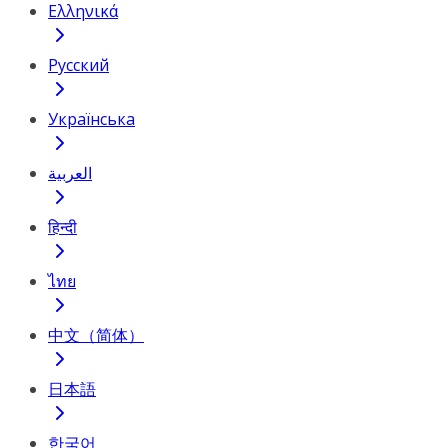
Ελληνικά
Русский
Українська
العربية
हिन्दी
ไทย
中文（简体）
日本語
한국어