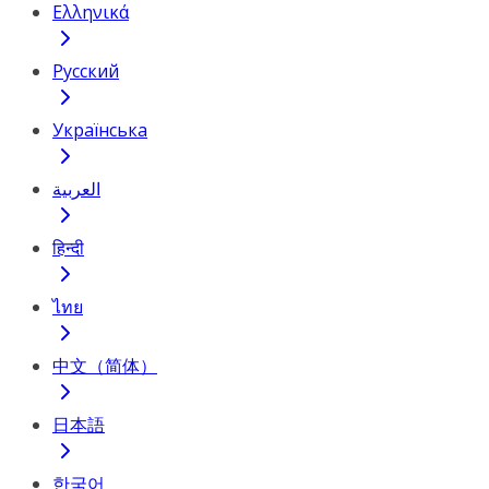
Ελληνικά
Русский
Українська
العربية
हिन्दी
ไทย
中文（简体）
日本語
한국어