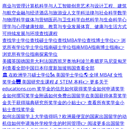
商业与管理
计算机科学与人工智能
创意艺术与设计
工程、建筑
与航空
金融与经济
酒店与旅游业
人文学科
法律与社会科学
数学
与物理科学
媒体与营销
医药与卫生科学
自然科学与生命科学
心
理学与心理健康
技能、教育与专业发展
体育、健康与生活方式
可持续发展与环境
查找课程
查找学士学位
查找硕士学位
查找MBA学位
查找博士学位
👉 浏
览所有学位
学士学位指南
硕士学位指南
MBA指南
博士指南
👉
浏览所有学位指南
探索学位
美國
英国
德国
意大利
法国
西班牙
奥地利
波兰
希腊
罗马尼亚
匈牙
利
查看全部
中国
日本
印度
新加坡
韩国
查看全部
🏛 在欧洲学习硕士学位
🗽 美国学士学位
🌎 全球 MBA
💃 女性
奖学金
🌉 美国研究生课程
🔬 STEM 本科
👉 更多关于
educations.com 奖学金的信息
如何获得奖学金
如何申请奖学
金
如何撰写奖学金附函
如何免费出国留学
在美国获得体育奖学
金
关于获得瑞典研究所奖学金的小贴士
👉 查看所有奖学金小
贴士
查找奖学金
如何出国留学
上大学值得吗？
欧洲最便宜的国家
出国留学的动
机信
如何申请海外学校
学生的时间管理
👉 阅读更多出国留学