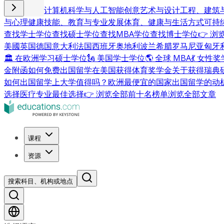
商业与管理
计算机科学与人工智能
创意艺术与设计
工程、建筑
与心理健康
技能、教育与专业发展
体育、健康与生活方式
可持
查找学士学位
查找硕士学位
查找MBA学位
查找博士学位
👉 
美國
英国
德国
意大利
法国
西班牙
奥地利
波兰
希腊
罗马尼亚
匈牙
🏛 在欧洲学习硕士学位
🗽 美国学士学位
🌎 全球 MBA
💃 女性
金附函
如何免费出国留学
在美国获得体育奖学金
关于获得瑞典
如何出国留学
上大学值得吗？
欧洲最便宜的国家
出国留学的动
选择
医疗专业最佳选择
👉 浏览全部前十名榜单
浏览全部文章
课程
资源
搜索科目、机构或地点