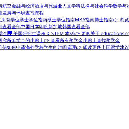
与航空
金融与经济
酒店与旅游业
人文学科
法律与社会科学
数学与
续发展与环境
查找课程
浏览所有学位
学士学位指南
硕士学位指南
MBA指南
博士指南
👉 浏
利
查看全部
中国
日本
印度
新加坡
韩国
查看全部
奖学金
🌉 美国研究生课程
🔬 STEM 本科
👉 更多关于 education
研究所奖学金的小贴士
👉 查看所有奖学金小贴士
查找奖学金
机信
如何申请海外学校
学生的时间管理
👉 阅读更多出国留学建议