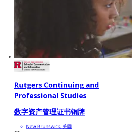
Rutgers Continuing and
Professional Studies
数字资产管理证书铜牌
New Brunswick, 美國