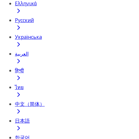
Ελληνικά
Русский
Українська
العربية
हिन्दी
ไทย
中文（简体）
日本語
한국어