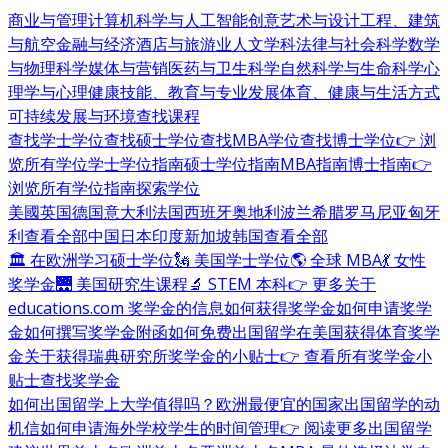
商业与管理
计算机科学与人工智能
创意艺术与设计
工程、建筑
与航空
金融与经济
酒店与旅游业
人文学科
法律与社会科学
数学
与物理科学
媒体与营销
医药与卫生科学
自然科学与生命科学
心
理学与心理健康
技能、教育与专业发展
体育、健康与生活方式
可持续发展与环境
查找课程
查找学士学位
查找硕士学位
查找MBA学位
查找博士学位
👉 浏
览所有学位
学士学位指南
硕士学位指南
MBA指南
博士指南
👉
浏览所有学位指南
探索学位
美國
英国
德国
意大利
法国
西班牙
奥地利
波兰
希腊
罗马尼亚
匈牙
利
查看全部
中国
日本
印度
新加坡
韩国
查看全部
🏛 在欧洲学习硕士学位
🗽 美国学士学位
🌎 全球 MBA
💃 女性
奖学金
🌉 美国研究生课程
🔬 STEM 本科
👉 更多关于
educations.com 奖学金的信息
如何获得奖学金
如何申请奖学
金
如何撰写奖学金附函
如何免费出国留学
在美国获得体育奖学
金
关于获得瑞典研究所奖学金的小贴士
👉 查看所有奖学金小
贴士
查找奖学金
如何出国留学
上大学值得吗？
欧洲最便宜的国家
出国留学的动
机信
如何申请海外学校
学生的时间管理
👉 阅读更多出国留学