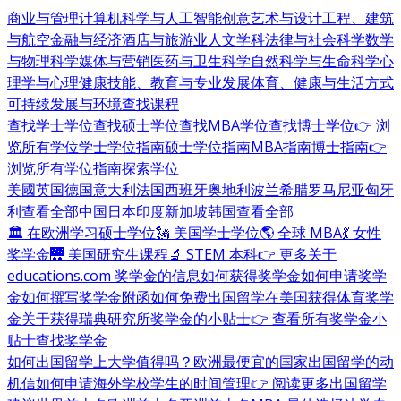
商业与管理
计算机科学与人工智能
创意艺术与设计
工程、建筑
与航空
金融与经济
酒店与旅游业
人文学科
法律与社会科学
数学
与物理科学
媒体与营销
医药与卫生科学
自然科学与生命科学
心
理学与心理健康
技能、教育与专业发展
体育、健康与生活方式
可持续发展与环境
查找课程
查找学士学位
查找硕士学位
查找MBA学位
查找博士学位
👉 浏
览所有学位
学士学位指南
硕士学位指南
MBA指南
博士指南
👉
浏览所有学位指南
探索学位
美國
英国
德国
意大利
法国
西班牙
奥地利
波兰
希腊
罗马尼亚
匈牙
利
查看全部
中国
日本
印度
新加坡
韩国
查看全部
🏛 在欧洲学习硕士学位
🗽 美国学士学位
🌎 全球 MBA
💃 女性
奖学金
🌉 美国研究生课程
🔬 STEM 本科
👉 更多关于
educations.com 奖学金的信息
如何获得奖学金
如何申请奖学
金
如何撰写奖学金附函
如何免费出国留学
在美国获得体育奖学
金
关于获得瑞典研究所奖学金的小贴士
👉 查看所有奖学金小
贴士
查找奖学金
如何出国留学
上大学值得吗？
欧洲最便宜的国家
出国留学的动
机信
如何申请海外学校
学生的时间管理
👉 阅读更多出国留学