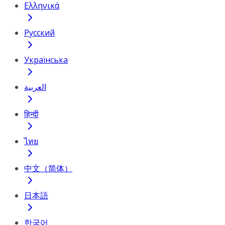
Ελληνικά
Русский
Українська
العربية
हिन्दी
ไทย
中文（简体）
日本語
한국어