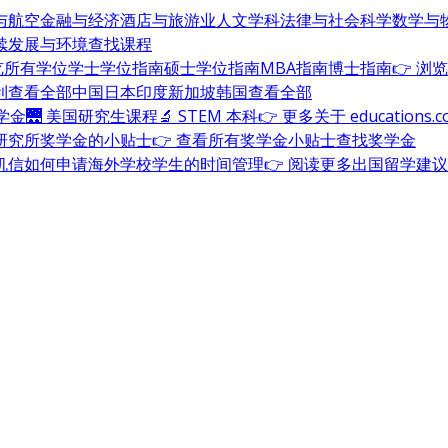
与航空
金融与经济
酒店与旅游业
人文学科
法律与社会科学
数学与
续发展与环境
查找课程
浏览所有学位
学士学位指南
硕士学位指南
MBA指南
博士指南
👉 浏
利
查看全部
中国
日本
印度
新加坡
韩国
查看全部
奖学金
🌉 美国研究生课程
🔬 STEM 本科
👉 更多关于 education
研究所奖学金的小贴士
👉 查看所有奖学金小贴士
查找奖学金
机信
如何申请海外学校
学生的时间管理
👉 阅读更多出国留学建议