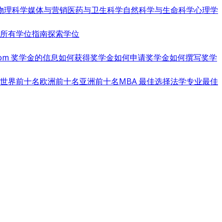
物理科学
媒体与营销
医药与卫生科学
自然科学与生命科学
心理学
览所有学位指南
探索学位
s.com 奖学金的信息
如何获得奖学金
如何申请奖学金
如何撰写奖学
世界前十名
欧洲前十名
亚洲前十名
MBA 最佳选择
法学专业最佳