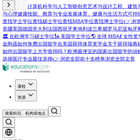
商业与管理
计算机科学与人工智能
创意艺术与设计
工程、建筑
与心理健康
技能、教育与专业发展
体育、健康与生活方式
可持
查找学士学位
查找硕士学位
查找MBA学位
查找博士学位
👉 
美國
英国
德国
意大利
法国
西班牙
奥地利
波兰
希腊
罗马尼亚
匈牙
🏛 在欧洲学习硕士学位
🗽 美国学士学位
🌎 全球 MBA
💃 女性
金附函
如何免费出国留学
在美国获得体育奖学金
关于获得瑞典
如何出国留学
上大学值得吗？
欧洲最便宜的国家
出国留学的动
选择
医疗专业最佳选择
👉 浏览全部前十名榜单
浏览全部文章
课程
资源
搜索科目、机构或地点