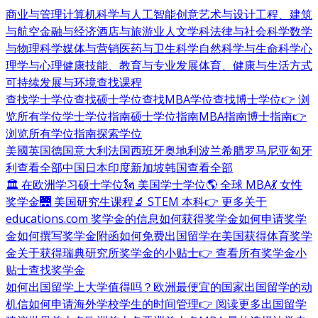
商业与管理
计算机科学与人工智能
创意艺术与设计
工程、建筑
与航空
金融与经济
酒店与旅游业
人文学科
法律与社会科学
数学
与物理科学
媒体与营销
医药与卫生科学
自然科学与生命科学
心
理学与心理健康
技能、教育与专业发展
体育、健康与生活方式
可持续发展与环境
查找课程
查找学士学位
查找硕士学位
查找MBA学位
查找博士学位
👉 浏
览所有学位
学士学位指南
硕士学位指南
MBA指南
博士指南
👉
浏览所有学位指南
探索学位
美國
英国
德国
意大利
法国
西班牙
奥地利
波兰
希腊
罗马尼亚
匈牙
利
查看全部
中国
日本
印度
新加坡
韩国
查看全部
🏛 在欧洲学习硕士学位
🗽 美国学士学位
🌎 全球 MBA
💃 女性
奖学金
🌉 美国研究生课程
🔬 STEM 本科
👉 更多关于
educations.com 奖学金的信息
如何获得奖学金
如何申请奖学
金
如何撰写奖学金附函
如何免费出国留学
在美国获得体育奖学
金
关于获得瑞典研究所奖学金的小贴士
👉 查看所有奖学金小
贴士
查找奖学金
如何出国留学
上大学值得吗？
欧洲最便宜的国家
出国留学的动
机信
如何申请海外学校
学生的时间管理
👉 阅读更多出国留学