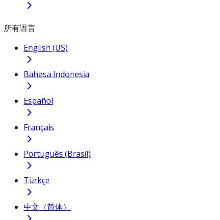
所有语言
English (US)
Bahasa Indonesia
Español
Français
Português (Brasil)
Türkçe
中文（简体）