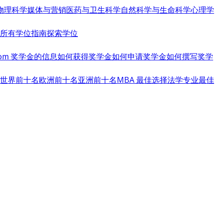
物理科学
媒体与营销
医药与卫生科学
自然科学与生命科学
心理学
览所有学位指南
探索学位
s.com 奖学金的信息
如何获得奖学金
如何申请奖学金
如何撰写奖学
世界前十名
欧洲前十名
亚洲前十名
MBA 最佳选择
法学专业最佳