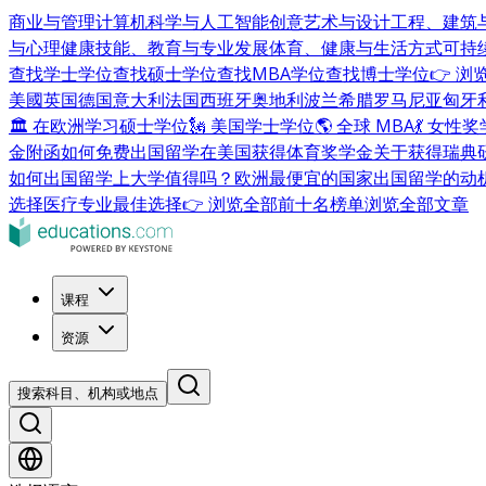
商业与管理
计算机科学与人工智能
创意艺术与设计
工程、建筑
与心理健康
技能、教育与专业发展
体育、健康与生活方式
可持
查找学士学位
查找硕士学位
查找MBA学位
查找博士学位
👉 
美國
英国
德国
意大利
法国
西班牙
奥地利
波兰
希腊
罗马尼亚
匈牙
🏛 在欧洲学习硕士学位
🗽 美国学士学位
🌎 全球 MBA
💃 女性
金附函
如何免费出国留学
在美国获得体育奖学金
关于获得瑞典
如何出国留学
上大学值得吗？
欧洲最便宜的国家
出国留学的动
选择
医疗专业最佳选择
👉 浏览全部前十名榜单
浏览全部文章
课程
资源
搜索科目、机构或地点