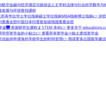
与航空
金融与经济
酒店与旅游业
人文学科
法律与社会科学
数学与
续发展与环境
查找课程
浏览所有学位
学士学位指南
硕士学位指南
MBA指南
博士指南
👉 浏
利
查看全部
中国
日本
印度
新加坡
韩国
查看全部
奖学金
🌉 美国研究生课程
🔬 STEM 本科
👉 更多关于 education
研究所奖学金的小贴士
👉 查看所有奖学金小贴士
查找奖学金
机信
如何申请海外学校
学生的时间管理
👉 阅读更多出国留学建议