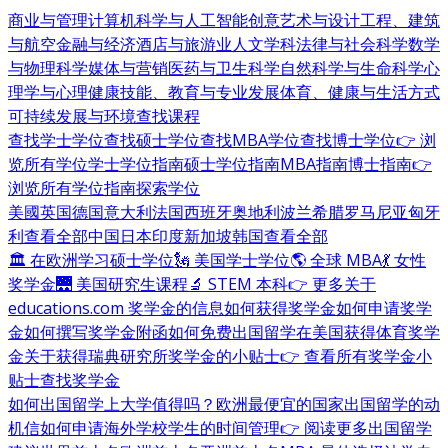
商业与管理
计算机科学与人工智能
创意艺术与设计
工程、建筑
与航空
金融与经济
酒店与旅游业
人文学科
法律与社会科学
数学
与物理科学
媒体与营销
医药与卫生科学
自然科学与生命科学
心
理学与心理健康
技能、教育与专业发展
体育、健康与生活方式
可持续发展与环境
查找课程
查找学士学位
查找硕士学位
查找MBA学位
查找博士学位
👉 浏
览所有学位
学士学位指南
硕士学位指南
MBA指南
博士指南
👉
浏览所有学位指南
探索学位
美國
英国
德国
意大利
法国
西班牙
奥地利
波兰
希腊
罗马尼亚
匈牙
利
查看全部
中国
日本
印度
新加坡
韩国
查看全部
🏛 在欧洲学习硕士学位
🗽 美国学士学位
🌎 全球 MBA
💃 女性
奖学金
🌉 美国研究生课程
🔬 STEM 本科
👉 更多关于
educations.com 奖学金的信息
如何获得奖学金
如何申请奖学
金
如何撰写奖学金附函
如何免费出国留学
在美国获得体育奖学
金
关于获得瑞典研究所奖学金的小贴士
👉 查看所有奖学金小
贴士
查找奖学金
如何出国留学
上大学值得吗？
欧洲最便宜的国家
出国留学的动
机信
如何申请海外学校
学生的时间管理
👉 阅读更多出国留学