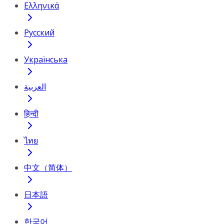
Ελληνικά
Русский
Українська
العربية
हिन्दी
ไทย
中文（简体）
日本語
한국어