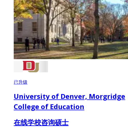
已升级
University of Denver, Morgridge
College of Education
在线学校咨询硕士