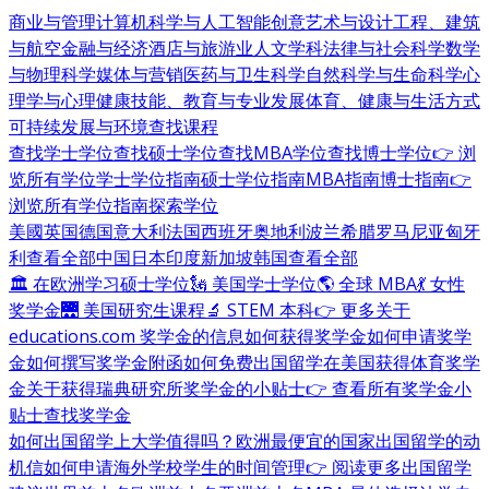
商业与管理
计算机科学与人工智能
创意艺术与设计
工程、建筑
与航空
金融与经济
酒店与旅游业
人文学科
法律与社会科学
数学
与物理科学
媒体与营销
医药与卫生科学
自然科学与生命科学
心
理学与心理健康
技能、教育与专业发展
体育、健康与生活方式
可持续发展与环境
查找课程
查找学士学位
查找硕士学位
查找MBA学位
查找博士学位
👉 浏
览所有学位
学士学位指南
硕士学位指南
MBA指南
博士指南
👉
浏览所有学位指南
探索学位
美國
英国
德国
意大利
法国
西班牙
奥地利
波兰
希腊
罗马尼亚
匈牙
利
查看全部
中国
日本
印度
新加坡
韩国
查看全部
🏛 在欧洲学习硕士学位
🗽 美国学士学位
🌎 全球 MBA
💃 女性
奖学金
🌉 美国研究生课程
🔬 STEM 本科
👉 更多关于
educations.com 奖学金的信息
如何获得奖学金
如何申请奖学
金
如何撰写奖学金附函
如何免费出国留学
在美国获得体育奖学
金
关于获得瑞典研究所奖学金的小贴士
👉 查看所有奖学金小
贴士
查找奖学金
如何出国留学
上大学值得吗？
欧洲最便宜的国家
出国留学的动
机信
如何申请海外学校
学生的时间管理
👉 阅读更多出国留学