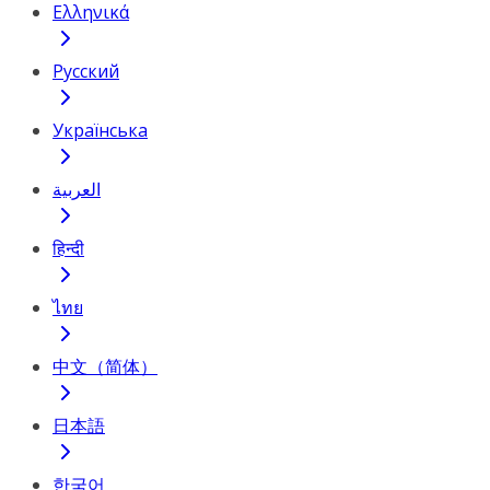
Ελληνικά
Русский
Українська
العربية
हिन्दी
ไทย
中文（简体）
日本語
한국어