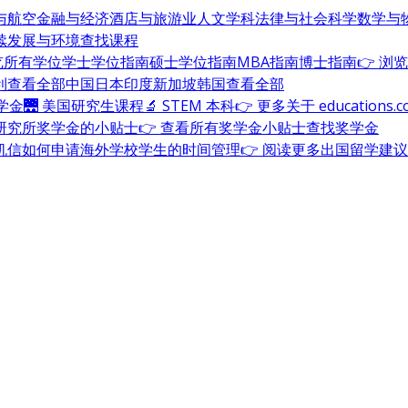
与航空
金融与经济
酒店与旅游业
人文学科
法律与社会科学
数学与
续发展与环境
查找课程
浏览所有学位
学士学位指南
硕士学位指南
MBA指南
博士指南
👉 浏
利
查看全部
中国
日本
印度
新加坡
韩国
查看全部
奖学金
🌉 美国研究生课程
🔬 STEM 本科
👉 更多关于 education
研究所奖学金的小贴士
👉 查看所有奖学金小贴士
查找奖学金
机信
如何申请海外学校
学生的时间管理
👉 阅读更多出国留学建议