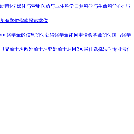
物理科学
媒体与营销
医药与卫生科学
自然科学与生命科学
心理学
览所有学位指南
探索学位
s.com 奖学金的信息
如何获得奖学金
如何申请奖学金
如何撰写奖学
世界前十名
欧洲前十名
亚洲前十名
MBA 最佳选择
法学专业最佳