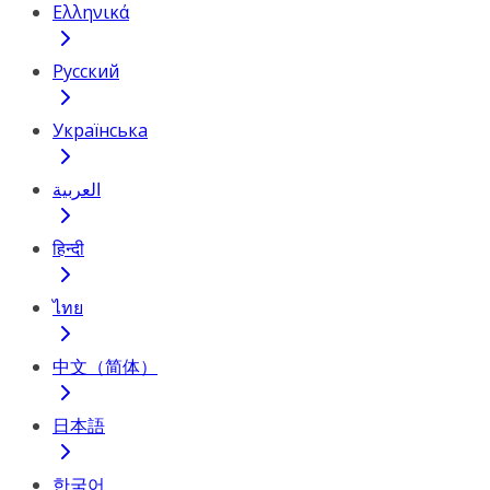
Ελληνικά
Русский
Українська
العربية
हिन्दी
ไทย
中文（简体）
日本語
한국어