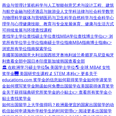
商业与管理
计算机科学与人工智能
创意艺术与设计
工程、建筑
与航空
金融与经济
酒店与旅游业
人文学科
法律与社会科学
数学
与物理科学
媒体与营销
医药与卫生科学
自然科学与生命科学
心
理学与心理健康
技能、教育与专业发展
体育、健康与生活方式
可持续发展与环境
查找课程
查找学士学位
查找硕士学位
查找MBA学位
查找博士学位
👉 浏
览所有学位
学士学位指南
硕士学位指南
MBA指南
博士指南
👉
浏览所有学位指南
探索学位
美國
英国
德国
意大利
法国
西班牙
奥地利
波兰
希腊
罗马尼亚
匈牙
利
查看全部
中国
日本
印度
新加坡
韩国
查看全部
🏛 在欧洲学习硕士学位
🗽 美国学士学位
🌎 全球 MBA
💃 女性
奖学金
🌉 美国研究生课程
🔬 STEM 本科
👉 更多关于
educations.com 奖学金的信息
如何获得奖学金
如何申请奖学
金
如何撰写奖学金附函
如何免费出国留学
在美国获得体育奖学
金
关于获得瑞典研究所奖学金的小贴士
👉 查看所有奖学金小
贴士
查找奖学金
如何出国留学
上大学值得吗？
欧洲最便宜的国家
出国留学的动
机信
如何申请海外学校
学生的时间管理
👉 阅读更多出国留学