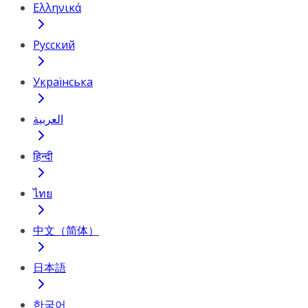
Ελληνικά
Русский
Українська
العربية
हिन्दी
ไทย
中文（简体）
日本語
한국어