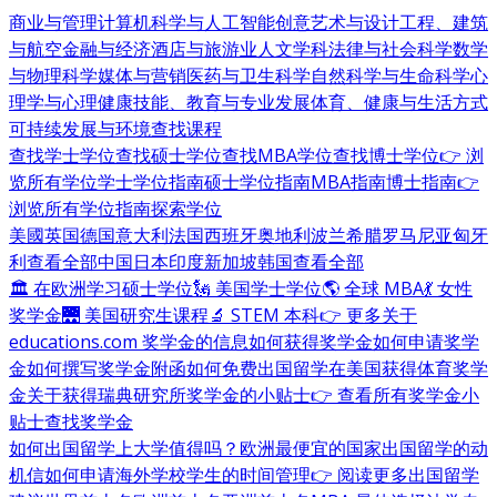
商业与管理
计算机科学与人工智能
创意艺术与设计
工程、建筑
与航空
金融与经济
酒店与旅游业
人文学科
法律与社会科学
数学
与物理科学
媒体与营销
医药与卫生科学
自然科学与生命科学
心
理学与心理健康
技能、教育与专业发展
体育、健康与生活方式
可持续发展与环境
查找课程
查找学士学位
查找硕士学位
查找MBA学位
查找博士学位
👉 浏
览所有学位
学士学位指南
硕士学位指南
MBA指南
博士指南
👉
浏览所有学位指南
探索学位
美國
英国
德国
意大利
法国
西班牙
奥地利
波兰
希腊
罗马尼亚
匈牙
利
查看全部
中国
日本
印度
新加坡
韩国
查看全部
🏛 在欧洲学习硕士学位
🗽 美国学士学位
🌎 全球 MBA
💃 女性
奖学金
🌉 美国研究生课程
🔬 STEM 本科
👉 更多关于
educations.com 奖学金的信息
如何获得奖学金
如何申请奖学
金
如何撰写奖学金附函
如何免费出国留学
在美国获得体育奖学
金
关于获得瑞典研究所奖学金的小贴士
👉 查看所有奖学金小
贴士
查找奖学金
如何出国留学
上大学值得吗？
欧洲最便宜的国家
出国留学的动
机信
如何申请海外学校
学生的时间管理
👉 阅读更多出国留学