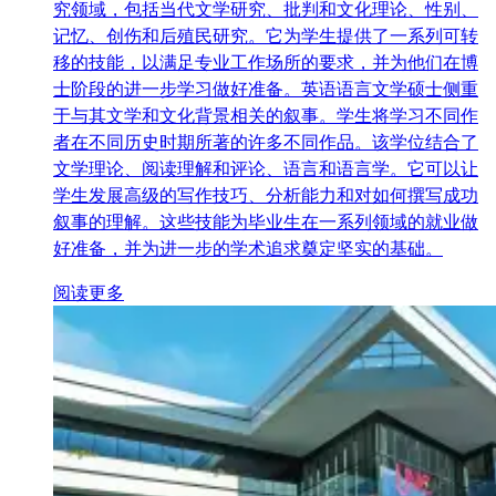
究领域，包括当代文学研究、批判和文化理论、性别、
记忆、创伤和后殖民研究。它为学生提供了一系列可转
移的技能，以满足专业工作场所的要求，并为他们在博
士阶段的进一步学习做好准备。英语语言文学硕士侧重
于与其文学和文化背景相关的叙事。学生将学习不同作
者在不同历史时期所著的许多不同作品。该学位结合了
文学理论、阅读理解和评论、语言和语言学。它可以让
学生发展高级的写作技巧、分析能力和对如何撰写成功
叙事的理解。这些技能为毕业生在一系列领域的就业做
好准备，并为进一步的学术追求奠定坚实的基础。
阅读更多