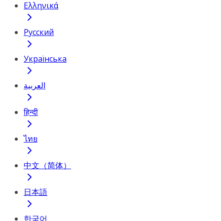
Ελληνικά
Русский
Українська
العربية
हिन्दी
ไทย
中文（简体）
日本語
한국어