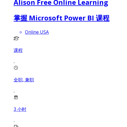
Alison Free Online Learning
掌握 Microsoft Power BI 课程
Online USA
课程
全职, 兼职
3
小时