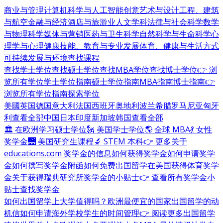
商业与管理
计算机科学与人工智能
创意艺术与设计
工程、建筑
与航空
金融与经济
酒店与旅游业
人文学科
法律与社会科学
数学
与物理科学
媒体与营销
医药与卫生科学
自然科学与生命科学
心
理学与心理健康
技能、教育与专业发展
体育、健康与生活方式
可持续发展与环境
查找课程
查找学士学位
查找硕士学位
查找MBA学位
查找博士学位
👉 浏
览所有学位
学士学位指南
硕士学位指南
MBA指南
博士指南
👉
浏览所有学位指南
探索学位
美國
英国
德国
意大利
法国
西班牙
奥地利
波兰
希腊
罗马尼亚
匈牙
利
查看全部
中国
日本
印度
新加坡
韩国
查看全部
🏛 在欧洲学习硕士学位
🗽 美国学士学位
🌎 全球 MBA
💃 女性
奖学金
🌉 美国研究生课程
🔬 STEM 本科
👉 更多关于
educations.com 奖学金的信息
如何获得奖学金
如何申请奖学
金
如何撰写奖学金附函
如何免费出国留学
在美国获得体育奖学
金
关于获得瑞典研究所奖学金的小贴士
👉 查看所有奖学金小
贴士
查找奖学金
如何出国留学
上大学值得吗？
欧洲最便宜的国家
出国留学的动
机信
如何申请海外学校
学生的时间管理
👉 阅读更多出国留学