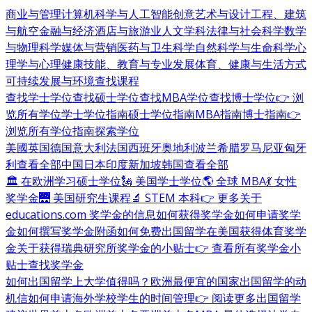
商业与管理
计算机科学与人工智能
创意艺术与设计
工程、建筑
与航空
金融与经济
酒店与旅游业
人文学科
法律与社会科学
数学
与物理科学
媒体与营销
医药与卫生科学
自然科学与生命科学
心
理学与心理健康
技能、教育与专业发展
体育、健康与生活方式
可持续发展与环境
查找课程
查找学士学位
查找硕士学位
查找MBA学位
查找博士学位
👉 浏
览所有学位
学士学位指南
硕士学位指南
MBA指南
博士指南
👉
浏览所有学位指南
探索学位
美國
英国
德国
意大利
法国
西班牙
奥地利
波兰
希腊
罗马尼亚
匈牙
利
查看全部
中国
日本
印度
新加坡
韩国
查看全部
🏛 在欧洲学习硕士学位
🗽 美国学士学位
🌎 全球 MBA
💃 女性
奖学金
🌉 美国研究生课程
🔬 STEM 本科
👉 更多关于
educations.com 奖学金的信息
如何获得奖学金
如何申请奖学
金
如何撰写奖学金附函
如何免费出国留学
在美国获得体育奖学
金
关于获得瑞典研究所奖学金的小贴士
👉 查看所有奖学金小
贴士
查找奖学金
如何出国留学
上大学值得吗？
欧洲最便宜的国家
出国留学的动
机信
如何申请海外学校
学生的时间管理
👉 阅读更多出国留学