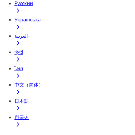
Русский
Українська
العربية
हिन्दी
ไทย
中文（简体）
日本語
한국어