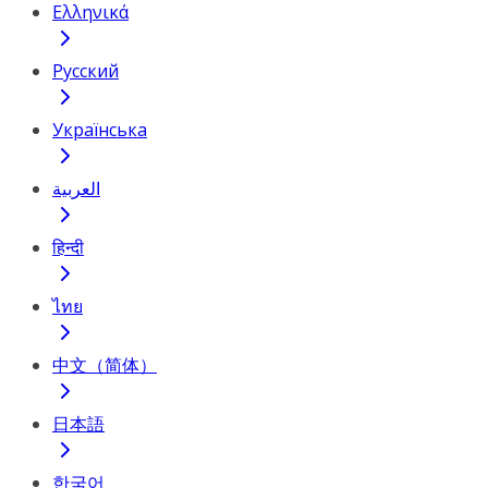
Ελληνικά
Русский
Українська
العربية
हिन्दी
ไทย
中文（简体）
日本語
한국어