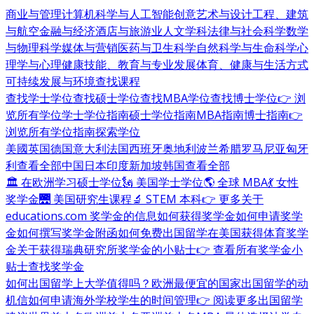
商业与管理
计算机科学与人工智能
创意艺术与设计
工程、建筑
与航空
金融与经济
酒店与旅游业
人文学科
法律与社会科学
数学
与物理科学
媒体与营销
医药与卫生科学
自然科学与生命科学
心
理学与心理健康
技能、教育与专业发展
体育、健康与生活方式
可持续发展与环境
查找课程
查找学士学位
查找硕士学位
查找MBA学位
查找博士学位
👉 浏
览所有学位
学士学位指南
硕士学位指南
MBA指南
博士指南
👉
浏览所有学位指南
探索学位
美國
英国
德国
意大利
法国
西班牙
奥地利
波兰
希腊
罗马尼亚
匈牙
利
查看全部
中国
日本
印度
新加坡
韩国
查看全部
🏛 在欧洲学习硕士学位
🗽 美国学士学位
🌎 全球 MBA
💃 女性
奖学金
🌉 美国研究生课程
🔬 STEM 本科
👉 更多关于
educations.com 奖学金的信息
如何获得奖学金
如何申请奖学
金
如何撰写奖学金附函
如何免费出国留学
在美国获得体育奖学
金
关于获得瑞典研究所奖学金的小贴士
👉 查看所有奖学金小
贴士
查找奖学金
如何出国留学
上大学值得吗？
欧洲最便宜的国家
出国留学的动
机信
如何申请海外学校
学生的时间管理
👉 阅读更多出国留学