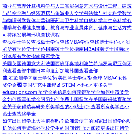
商业与管理
计算机科学与人工智能
创意艺术与设计
工程、建筑
与航空
金融与经济
酒店与旅游业
人文学科
法律与社会科学
数学
与物理科学
媒体与营销
医药与卫生科学
自然科学与生命科学
心
理学与心理健康
技能、教育与专业发展
体育、健康与生活方式
可持续发展与环境
查找课程
查找学士学位
查找硕士学位
查找MBA学位
查找博士学位
👉 浏
览所有学位
学士学位指南
硕士学位指南
MBA指南
博士指南
👉
浏览所有学位指南
探索学位
美國
英国
德国
意大利
法国
西班牙
奥地利
波兰
希腊
罗马尼亚
匈牙
利
查看全部
中国
日本
印度
新加坡
韩国
查看全部
🏛 在欧洲学习硕士学位
🗽 美国学士学位
🌎 全球 MBA
💃 女性
奖学金
🌉 美国研究生课程
🔬 STEM 本科
👉 更多关于
educations.com 奖学金的信息
如何获得奖学金
如何申请奖学
金
如何撰写奖学金附函
如何免费出国留学
在美国获得体育奖学
金
关于获得瑞典研究所奖学金的小贴士
👉 查看所有奖学金小
贴士
查找奖学金
如何出国留学
上大学值得吗？
欧洲最便宜的国家
出国留学的动
机信
如何申请海外学校
学生的时间管理
👉 阅读更多出国留学