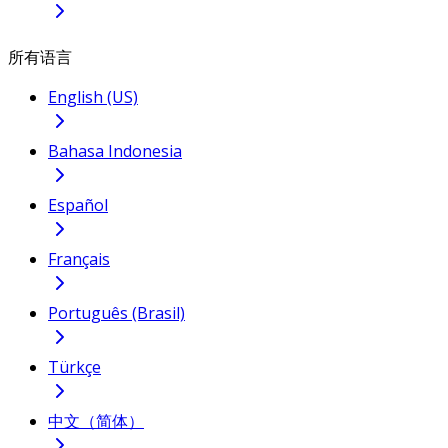
所有语言
English (US)
Bahasa Indonesia
Español
Français
Português (Brasil)
Türkçe
中文（简体）