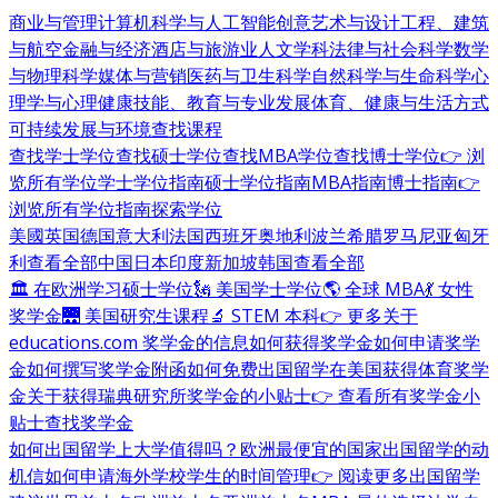
商业与管理
计算机科学与人工智能
创意艺术与设计
工程、建筑
与航空
金融与经济
酒店与旅游业
人文学科
法律与社会科学
数学
与物理科学
媒体与营销
医药与卫生科学
自然科学与生命科学
心
理学与心理健康
技能、教育与专业发展
体育、健康与生活方式
可持续发展与环境
查找课程
查找学士学位
查找硕士学位
查找MBA学位
查找博士学位
👉 浏
览所有学位
学士学位指南
硕士学位指南
MBA指南
博士指南
👉
浏览所有学位指南
探索学位
美國
英国
德国
意大利
法国
西班牙
奥地利
波兰
希腊
罗马尼亚
匈牙
利
查看全部
中国
日本
印度
新加坡
韩国
查看全部
🏛 在欧洲学习硕士学位
🗽 美国学士学位
🌎 全球 MBA
💃 女性
奖学金
🌉 美国研究生课程
🔬 STEM 本科
👉 更多关于
educations.com 奖学金的信息
如何获得奖学金
如何申请奖学
金
如何撰写奖学金附函
如何免费出国留学
在美国获得体育奖学
金
关于获得瑞典研究所奖学金的小贴士
👉 查看所有奖学金小
贴士
查找奖学金
如何出国留学
上大学值得吗？
欧洲最便宜的国家
出国留学的动
机信
如何申请海外学校
学生的时间管理
👉 阅读更多出国留学