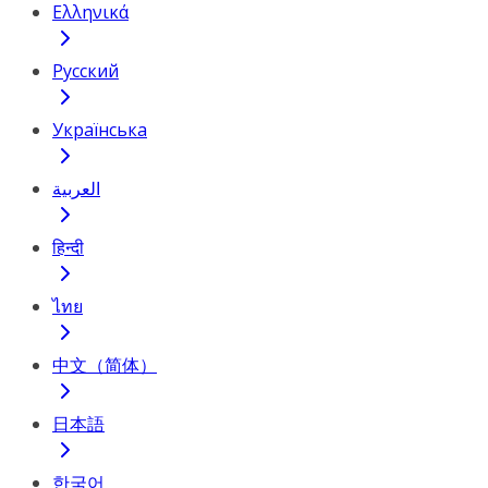
Ελληνικά
Русский
Українська
العربية
हिन्दी
ไทย
中文（简体）
日本語
한국어